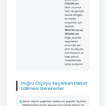
175x130 cm:
Hem uzunluk
hem de genişlik
olarak dengeli
bir konfor
arayanlar için
idealdir.
180x140 cm ve
160x160 cm:
Diğer popüler
seçenekler
arasında yer
alan bu ölçüler,
özel tasarım ve
köşe jakuzi
modellerinde
sıkça kullanılır.
Doğru Ölçüyü Seçerken Dikkat
Edilmesi Gerekenler
Jakuzi seçimi yaparken sadece en popüler ölçülere
odaklanmak yerine, banyonuzun genel planını ve