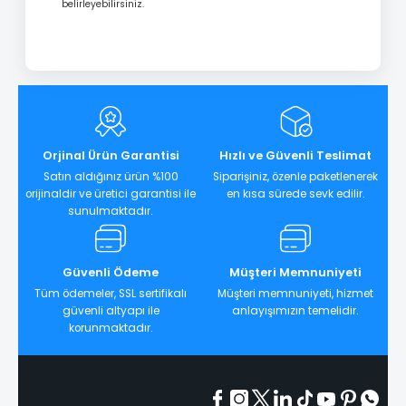
belirleyebilirsiniz.
Orjinal Ürün Garantisi
Hızlı ve Güvenli Teslimat
Satın aldığınız ürün %100
Siparişiniz, özenle paketlenerek
orijinaldir ve üretici garantisi ile
en kısa sürede sevk edilir.
sunulmaktadır.
Güvenli Ödeme
Müşteri Memnuniyeti
Tüm ödemeler, SSL sertifikalı
Müşteri memnuniyeti, hizmet
güvenli altyapı ile
anlayışımızın temelidir.
korunmaktadır.