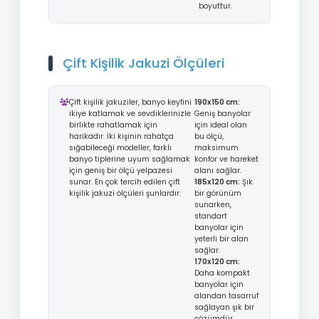
boyuttur.
Çift Kişilik Jakuzi Ölçüleri
Çift kişilik jakuziler, banyo keyfini
190x150 cm:
ikiye katlamak ve sevdiklerinizle
Geniş banyolar
birlikte rahatlamak için
için ideal olan
harikadır. İki kişinin rahatça
bu ölçü,
sığabileceği modeller, farklı
maksimum
banyo tiplerine uyum sağlamak
konfor ve hareket
için geniş bir ölçü yelpazesi
alanı sağlar.
sunar. En çok tercih edilen çift
185x120 cm:
Şık
kişilik jakuzi ölçüleri şunlardır:
bir görünüm
sunarken,
standart
banyolar için
yeterli bir alan
sağlar.
170x120 cm:
Daha kompakt
banyolar için
alandan tasarruf
sağlayan şık bir
çözümdür.