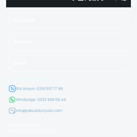
Kurumsal
Alışveriş
Üyelik
Müşteri Hizmetleri
Bizi Arayın :
0216 597 17 96
WhatsApp :
0533 938 55 44
info@jakuzidunyasi.com
E-Bülten Listesi
Kampanyaları kaçırmayın