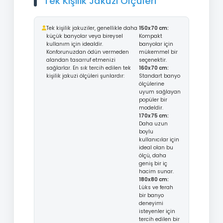
Tek Kişilik Jakuzi Ölçüleri
Tek kişilik jakuziler, genellikle daha
150x70 cm:
küçük banyolar veya bireysel
Kompakt
kullanım için idealdir.
banyolar için
Konforunuzdan ödün vermeden
mükemmel bir
alandan tasarruf etmenizi
seçenektir.
sağlarlar. En sık tercih edilen tek
160x70 cm:
kişilik jakuzi ölçüleri şunlardır:
Standart banyo
ölçülerine
uyum sağlayan
popüler bir
modeldir.
170x75 cm:
Daha uzun
boylu
kullanıcılar için
ideal olan bu
ölçü, daha
geniş bir iç
hacim sunar.
180x80 cm:
Lüks ve ferah
bir banyo
deneyimi
isteyenler için
tercih edilen bir