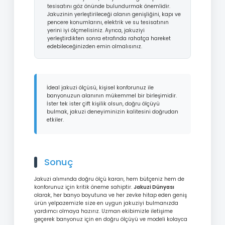
tesisatını göz önünde bulundurmak önemlidir.
Jakuzinin yerleştirileceği alanın genişliğini, kapı ve
pencere konumlarını, elektrik ve su tesisatının
yerini iyi ölçmelisiniz. Ayrıca, jakuziyi
yerleştirdikten sonra etrafında rahatça hareket
edebileceğinizden emin olmalısınız.
İdeal jakuzi ölçüsü, kişisel konforunuz ile
banyonuzun alanının mükemmel bir birleşimidir.
İster tek ister çift kişilik olsun, doğru ölçüyü
bulmak, jakuzi deneyiminizin kalitesini doğrudan
etkiler.
Sonuç
Jakuzi alımında doğru ölçü kararı, hem bütçeniz hem de
konforunuz için kritik öneme sahiptir.
Jakuzi Dünyası
olarak, her banyo boyutuna ve her zevke hitap eden geniş
ürün yelpazemizle size en uygun jakuziyi bulmanızda
yardımcı olmaya hazırız. Uzman ekibimizle iletişime
geçerek banyonuz için en doğru ölçüyü ve modeli kolayca