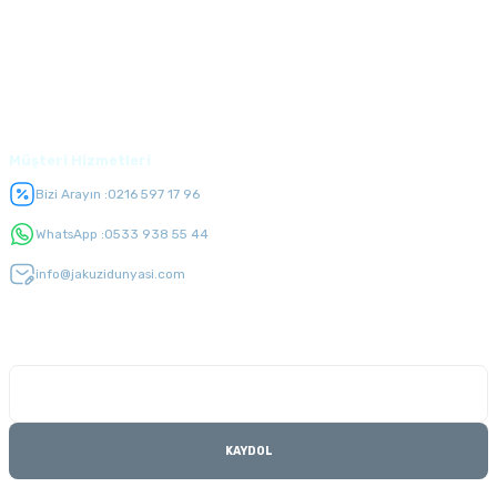
Alışveriş
Üyelik
Müşteri Hizmetleri
Bizi Arayın :
0216 597 17 96
WhatsApp :
0533 938 55 44
info@jakuzidunyasi.com
E-Bülten Listesi
Kampanyaları kaçırmayın
KAYDOL