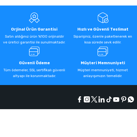
Orjinal Ürün Garantisi
Hızlı ve Güvenli Teslimat
Satın aldığınız ürün %100 orijinaldir
Siparişiniz, özenle paketlenerek en
ve üretici garantisi ile sunulmaktadır.
kısa sürede sevk edilir.
Güvenli Ödeme
Müşteri Memnuniyeti
Tüm ödemeler, SSL sertifikalı güvenli
Müşteri memnuniyeti, hizmet
altyapı ile korunmaktadır.
anlayışımızın temelidir.
Kurumsal