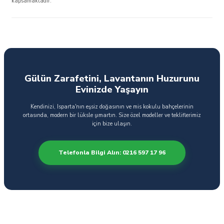
kapsamaktadır.
Gülün Zarafetini, Lavantanın Huzurunu
Evinizde Yaşayın
Kendinizi, Isparta'nın eşsiz doğasının ve mis kokulu bahçelerinin
ortasında, modern bir lüksle şımartın. Size özel modeller ve tekliflerimiz
için bize ulaşın.
Telefonla Bilgi Alın: 0216 597 17 96