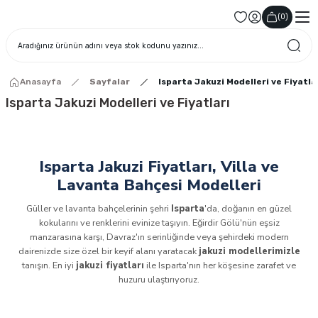
(
0
)
Anasayfa
Sayfalar
Isparta Jakuzi Modelleri ve Fiyatla
Isparta Jakuzi Modelleri ve Fiyatları
Isparta Jakuzi Fiyatları, Villa ve
Lavanta Bahçesi Modelleri
Güller ve lavanta bahçelerinin şehri
Isparta
'da, doğanın en güzel
kokularını ve renklerini evinize taşıyın. Eğirdir Gölü'nün eşsiz
manzarasına karşı, Davraz'ın serinliğinde veya şehirdeki modern
dairenizde size özel bir keyif alanı yaratacak
jakuzi modellerimizle
tanışın. En iyi
jakuzi fiyatları
ile Isparta'nın her köşesine zarafet ve
huzuru ulaştırıyoruz.