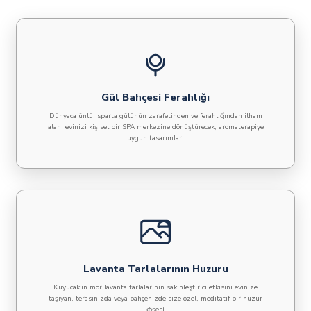
Gül Bahçesi Ferahlığı
Dünyaca ünlü Isparta gülünün zarafetinden ve ferahlığından ilham
alan, evinizi kişisel bir SPA merkezine dönüştürecek, aromaterapiye
uygun tasarımlar.
Lavanta Tarlalarının Huzuru
Kuyucak'ın mor lavanta tarlalarının sakinleştirici etkisini evinize
taşıyan, terasınızda veya bahçenizde size özel, meditatif bir huzur
köşesi.