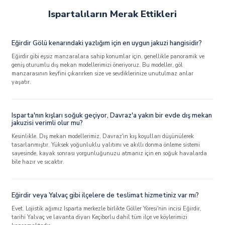
Ispartalıların Merak Ettikleri
Eğirdir Gölü kenarındaki yazlığım için en uygun jakuzi hangisidir?
Eğirdir gibi eşsiz manzaralara sahip konumlar için, genellikle panoramik ve
geniş oturumlu dış mekan modellerimizi öneriyoruz. Bu modeller, göl
manzarasının keyfini çıkarırken size ve sevdiklerinize unutulmaz anlar
yaşatır.
Isparta'nın kışları soğuk geçiyor, Davraz'a yakın bir evde dış mekan
jakuzisi verimli olur mu?
Kesinlikle. Dış mekan modellerimiz, Davraz'ın kış koşulları düşünülerek
tasarlanmıştır. Yüksek yoğunluklu yalıtımı ve akıllı donma önleme sistemi
sayesinde, kayak sonrası yorgunluğunuzu atmanız için en soğuk havalarda
bile hazır ve sıcaktır.
Eğirdir veya Yalvaç gibi ilçelere de teslimat hizmetiniz var mı?
Evet. Lojistik ağımız Isparta merkezle birlikte Göller Yöresi'nin incisi Eğirdir,
tarihi Yalvaç ve lavanta diyarı Keçiborlu dahil tüm ilçe ve köylerimizi