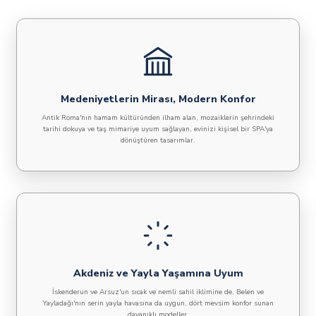
Medeniyetlerin Mirası, Modern Konfor
Antik Roma'nın hamam kültüründen ilham alan, mozaiklerin şehrindeki
tarihi dokuya ve taş mimariye uyum sağlayan, evinizi kişisel bir SPA'ya
dönüştüren tasarımlar.
Akdeniz ve Yayla Yaşamına Uyum
İskenderun ve Arsuz'un sıcak ve nemli sahil iklimine de, Belen ve
Yayladağı'nın serin yayla havasına da uygun, dört mevsim konfor sunan
dayanıklı modeller.