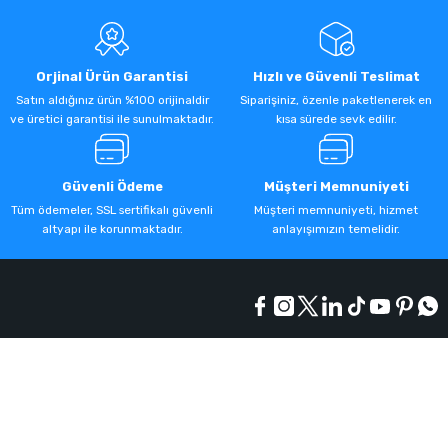
Orjinal Ürün Garantisi
Hızlı ve Güvenli Teslimat
Satın aldığınız ürün %100 orijinaldir
Siparişiniz, özenle paketlenerek en
ve üretici garantisi ile sunulmaktadır.
kısa sürede sevk edilir.
Güvenli Ödeme
Müşteri Memnuniyeti
Tüm ödemeler, SSL sertifikalı güvenli
Müşteri memnuniyeti, hizmet
altyapı ile korunmaktadır.
anlayışımızın temelidir.
Kurumsal