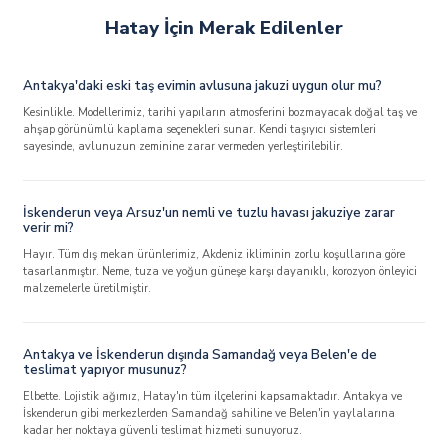
Hatay İçin Merak Edilenler
Antakya'daki eski taş evimin avlusuna jakuzi uygun olur mu?
Kesinlikle. Modellerimiz, tarihi yapıların atmosferini bozmayacak doğal taş ve
ahşap görünümlü kaplama seçenekleri sunar. Kendi taşıyıcı sistemleri
sayesinde, avlunuzun zeminine zarar vermeden yerleştirilebilir.
İskenderun veya Arsuz'un nemli ve tuzlu havası jakuziye zarar
verir mi?
Hayır. Tüm dış mekan ürünlerimiz, Akdeniz ikliminin zorlu koşullarına göre
tasarlanmıştır. Neme, tuza ve yoğun güneşe karşı dayanıklı, korozyon önleyici
malzemelerle üretilmiştir.
Antakya ve İskenderun dışında Samandağ veya Belen'e de
teslimat yapıyor musunuz?
Elbette. Lojistik ağımız, Hatay'ın tüm ilçelerini kapsamaktadır. Antakya ve
İskenderun gibi merkezlerden Samandağ sahiline ve Belen'in yaylalarına
kadar her noktaya güvenli teslimat hizmeti sunuyoruz.