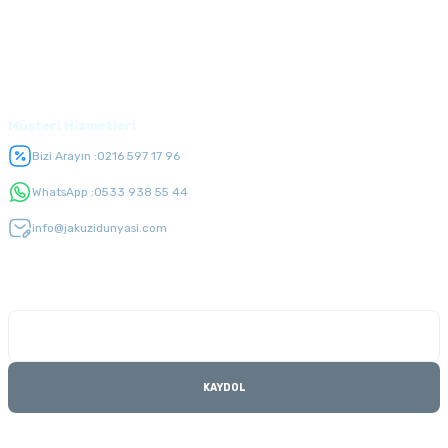
Alışveriş
Üyelik
Müşteri Hizmetleri
Bizi Arayın :
0216 597 17 96
WhatsApp :
0533 938 55 44
info@jakuzidunyasi.com
E-Bülten Listesi
Kampanyaları kaçırmayın
KAYDOL