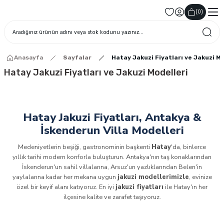
(
0
)
Anasayfa
Sayfalar
Hatay Jakuzi Fiyatları ve Jakuzi Mo
Hatay Jakuzi Fiyatları ve Jakuzi Modelleri
Hatay Jakuzi Fiyatları, Antakya &
İskenderun Villa Modelleri
Medeniyetlerin beşiği, gastronominin başkenti
Hatay
'da, binlerce
yıllık tarihi modern konforla buluşturun. Antakya'nın taş konaklarından
İskenderun'un sahil villalarına, Arsuz'un yazlıklarından Belen'in
yaylalarına kadar her mekana uygun
jakuzi modellerimizle
, evinize
özel bir keyif alanı katıyoruz. En iyi
jakuzi fiyatları
ile Hatay'ın her
ilçesine kalite ve zarafet taşıyoruz.