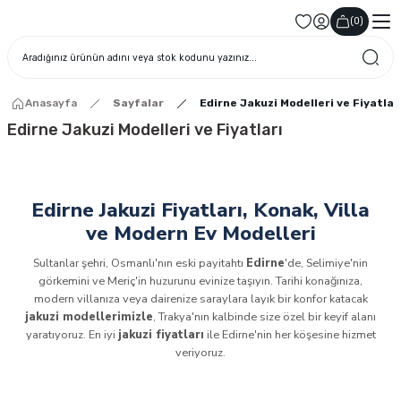
(
0
)
Anasayfa
Sayfalar
Edirne Jakuzi Modelleri ve Fiyatlar
Edirne Jakuzi Modelleri ve Fiyatları
Edirne Jakuzi Fiyatları, Konak, Villa
ve Modern Ev Modelleri
Sultanlar şehri, Osmanlı'nın eski payitahtı
Edirne
'de, Selimiye'nin
görkemini ve Meriç'in huzurunu evinize taşıyın. Tarihi konağınıza,
modern villanıza veya dairenize saraylara layık bir konfor katacak
jakuzi modellerimizle
, Trakya'nın kalbinde size özel bir keyif alanı
yaratıyoruz. En iyi
jakuzi fiyatları
ile Edirne'nin her köşesine hizmet
veriyoruz.