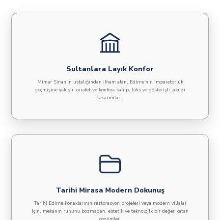
Sultanlara Layık Konfor
Mimar Sinan'ın ustalığından ilham alan, Edirne'nin imparatorluk
geçmişine yakışır zarafet ve konfora sahip, lüks ve gösterişli jakuzi
tasarımları.
Tarihi Mirasa Modern Dokunuş
Tarihi Edirne konaklarının restorasyon projeleri veya modern villalar
için, mekanın ruhunu bozmadan, estetik ve teknolojik bir değer katan
çözümler.