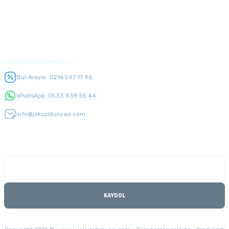
Üyelik
Müşteri Hizmetleri
Bizi Arayın :
0216 597 17 96
WhatsApp :
0533 938 55 44
info@jakuzidunyasi.com
E-Bülten Listesi
Kampanyaları kaçırmayın
KAYDOL