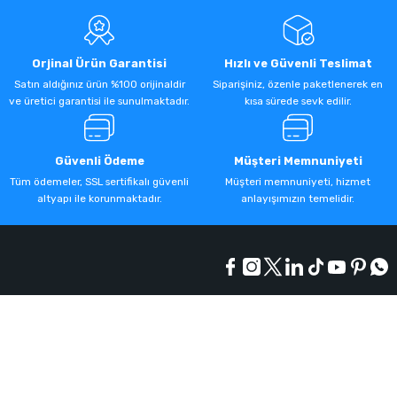
Orjinal Ürün Garantisi
Hızlı ve Güvenli Teslimat
Satın aldığınız ürün %100 orijinaldir
Siparişiniz, özenle paketlenerek en
ve üretici garantisi ile sunulmaktadır.
kısa sürede sevk edilir.
Güvenli Ödeme
Müşteri Memnuniyeti
Tüm ödemeler, SSL sertifikalı güvenli
Müşteri memnuniyeti, hizmet
altyapı ile korunmaktadır.
anlayışımızın temelidir.
Kurumsal
Alışveriş