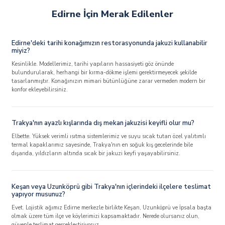
Edirne İçin Merak Edilenler
Edirne'deki tarihi konağımızın restorasyonunda jakuzi kullanabilir
miyiz?
Kesinlikle. Modellerimiz, tarihi yapıların hassasiyeti göz önünde
bulundurularak, herhangi bir kırma-dökme işlemi gerektirmeyecek şekilde
tasarlanmıştır. Konağınızın mimari bütünlüğüne zarar vermeden modern bir
konfor ekleyebilirsiniz.
Trakya'nın ayazlı kışlarında dış mekan jakuzisi keyifli olur mu?
Elbette. Yüksek verimli ısıtma sistemlerimiz ve suyu sıcak tutan özel yalıtımlı
termal kapaklarımız sayesinde, Trakya'nın en soğuk kış gecelerinde bile
dışarıda, yıldızların altında sıcak bir jakuzi keyfi yaşayabilirsiniz.
Keşan veya Uzunköprü gibi Trakya'nın içlerindeki ilçelere teslimat
yapıyor musunuz?
Evet. Lojistik ağımız Edirne merkezle birlikte Keşan, Uzunköprü ve İpsala başta
olmak üzere tüm ilçe ve köylerimizi kapsamaktadır. Nerede olursanız olun,
güvenle teslimat gerçekleştiriyoruz.