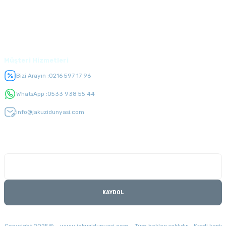
Üyelik
Müşteri Hizmetleri
Bizi Arayın :
0216 597 17 96
WhatsApp :
0533 938 55 44
info@jakuzidunyasi.com
E-Bülten Listesi
Kampanyaları kaçırmayın
KAYDOL