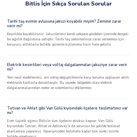
Bitlis İçin Sıkça Sorulan Sorular
Tarihi taş evimin avlusuna jakuzi koyabilir miyim? Zemine zarar
verir mi?
Kesinlikle koyabilirsiniz. Jakuzilerimiz kendi yekpare gövdeleri üzerinde dengeli
bir ağırlık dağılımına sahiptir. Tarihi taş zeminlerinize zarar vermemesi için
koruyucu altlıklarla birlikte, güvenle kullanıma hazır hale getirilir.
Elektrik kesintileri veya voltaj dalgalanmaları jakuziye zarar verir
mi?
Yeni nesil modellerimiz, ani voltaj değişikliklerine karşı koruma sağlayan akıllı
elektronik kartlarla donatılmıştır. Bu sayede, bölgedeki olası elektrik
dalgalanmalarından motor ve sistemleriniz etkilenmez.
Tatvan ve Ahlat gibi Van Gölü kıyısındaki ilçelere teslimatınız var
mı?
Evet. Lojistik ağımız Bitlis'in tüm ilçelerini eksiksiz kapsar. Van Gölü
kıyısındaki Tatvan, Ahlat ve Adilcevaz'a da sorunsuz bir şekilde teslimat
planlaması yapıyoruz. Siparişinizden teslimata kadar tüm süreci sizinle
birlikte yönetiyoruz.