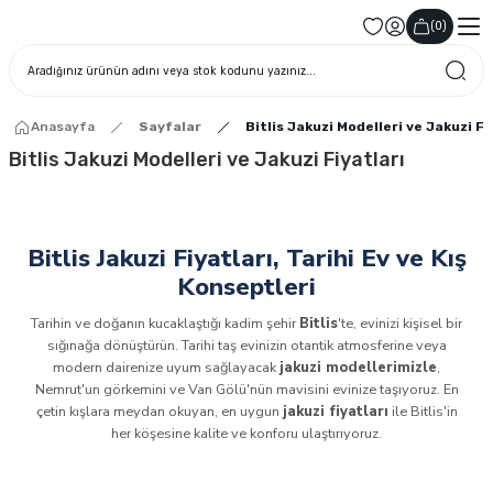
(
0
)
Anasayfa
Sayfalar
Bitlis Jakuzi Modelleri ve Jakuzi Fi
Bitlis Jakuzi Modelleri ve Jakuzi Fiyatları
Bitlis Jakuzi Fiyatları, Tarihi Ev ve Kış
Konseptleri
Tarihin ve doğanın kucaklaştığı kadim şehir
Bitlis
'te, evinizi kişisel bir
sığınağa dönüştürün. Tarihi taş evinizin otantik atmosferine veya
modern dairenize uyum sağlayacak
jakuzi modellerimizle
,
Nemrut'un görkemini ve Van Gölü'nün mavisini evinize taşıyoruz. En
çetin kışlara meydan okuyan, en uygun
jakuzi fiyatları
ile Bitlis'in
her köşesine kalite ve konforu ulaştırıyoruz.