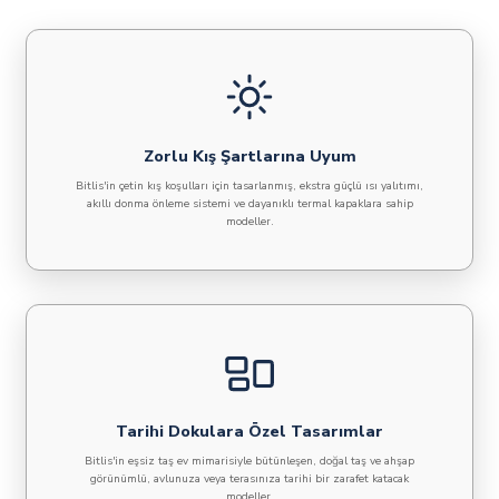
Zorlu Kış Şartlarına Uyum
Bitlis'in çetin kış koşulları için tasarlanmış, ekstra güçlü ısı yalıtımı,
akıllı donma önleme sistemi ve dayanıklı termal kapaklara sahip
modeller.
Tarihi Dokulara Özel Tasarımlar
Bitlis'in eşsiz taş ev mimarisiyle bütünleşen, doğal taş ve ahşap
görünümlü, avlunuza veya terasınıza tarihi bir zarafet katacak
modeller.