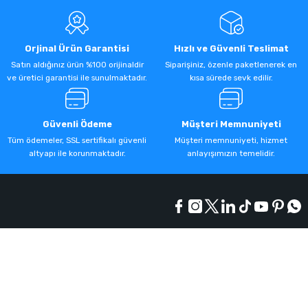
Orjinal Ürün Garantisi
Hızlı ve Güvenli Teslimat
Satın aldığınız ürün %100 orijinaldir
Siparişiniz, özenle paketlenerek en
ve üretici garantisi ile sunulmaktadır.
kısa sürede sevk edilir.
Güvenli Ödeme
Müşteri Memnuniyeti
Tüm ödemeler, SSL sertifikalı güvenli
Müşteri memnuniyeti, hizmet
altyapı ile korunmaktadır.
anlayışımızın temelidir.
Kurumsal
Alışveriş