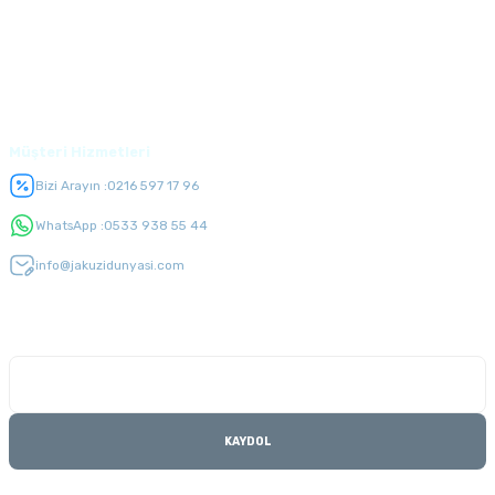
Alışveriş
Üyelik
Müşteri Hizmetleri
Bizi Arayın :
0216 597 17 96
WhatsApp :
0533 938 55 44
info@jakuzidunyasi.com
E-Bülten Listesi
Kampanyaları kaçırmayın
KAYDOL