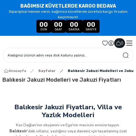
BAĞIMSIZ KÜVETLERDE KARGO BEDAVA
Siparişinizi hemen verin, bağımsız küvetlerde ücretsiz kargo fırsatını
kaçırmayın!
00
00
00
00
GÜN
SAAT
DAKIKA
SANIYE
(
)
Anasayfa
Sayfalar
Balıkesir Jakuzi Modelleri ve Jakuzi
Balıkesir Jakuzi Modelleri ve Jakuzi Fiyatları
Balıkesir Jakuzi Fiyatları, Villa ve
Yazlık Modelleri
Kaz Dağları'nın oksijenini ve Ege'nin mavisini evinize taşıyın.
Balıkesir
'deki villanız, yazlığınız veya daireniz için tasarlanmış özel