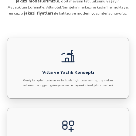
jakuzi modellerimizle
, dört mevsim tatil lüksünü yaşayın.
Ayvalık'tan Edremit'e, Altınoluk'tan şehir merkezine kadar her noktaya,
en cazip
jakuzi fiyatları
ile kaliteli ve modern çözümler sunuyoruz.
Villa ve Yazlık Konsepti
Geniş bahçeler, teraslar ve balkonlar için tasarlanmış, dış mekan
kullanımına uygun, güneşe ve neme dayanıklı özel jakuzi serileri.