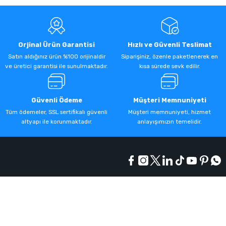
Orjinal Ürün Garantisi
Hızlı ve Güvenli Teslimat
Satın aldığınız ürün %100 orijinaldir
Siparişiniz, özenle paketlenerek en
ve üretici garantisi ile sunulmaktadır.
kısa sürede sevk edilir.
Güvenli Ödeme
Müşteri Memnuniyeti
Tüm ödemeler, SSL sertifikalı güvenli
Müşteri memnuniyeti, hizmet
altyapı ile korunmaktadır.
anlayışımızın temelidir.
Kurumsal