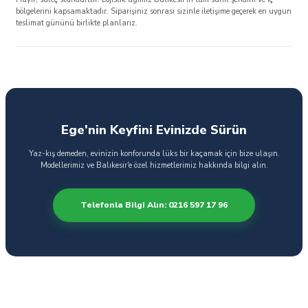
bölgelerini kapsamaktadır. Siparişiniz sonrası sizinle iletişime geçerek en uygun
teslimat gününü birlikte planlarız.
Ege'nin Keyfini Evinizde Sürün
Yaz-kış demeden, evinizin konforunda lüks bir kaçamak için bize ulaşın.
Modellerimiz ve Balıkesir'e özel hizmetlerimiz hakkında bilgi alın.
Telefonla Bilgi Alın: 0216 597 17 96