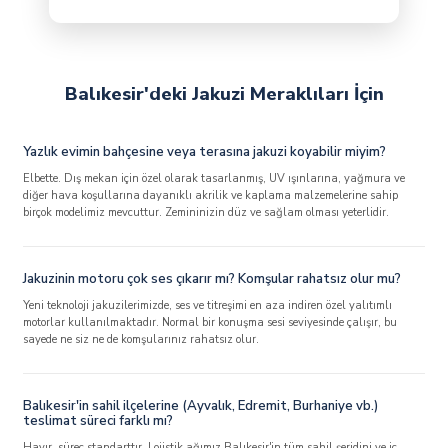
Balıkesir'deki Jakuzi Meraklıları İçin
Yazlık evimin bahçesine veya terasına jakuzi koyabilir miyim?
Elbette. Dış mekan için özel olarak tasarlanmış, UV ışınlarına, yağmura ve
diğer hava koşullarına dayanıklı akrilik ve kaplama malzemelerine sahip
birçok modelimiz mevcuttur. Zemininizin düz ve sağlam olması yeterlidir.
Jakuzinin motoru çok ses çıkarır mı? Komşular rahatsız olur mu?
Yeni teknoloji jakuzilerimizde, ses ve titreşimi en aza indiren özel yalıtımlı
motorlar kullanılmaktadır. Normal bir konuşma sesi seviyesinde çalışır, bu
sayede ne siz ne de komşularınız rahatsız olur.
Balıkesir'in sahil ilçelerine (Ayvalık, Edremit, Burhaniye vb.)
teslimat süreci farklı mı?
Hayır, süreç standarttır. Lojistik ağımız Balıkesir'in tüm sahil şeridini ve iç