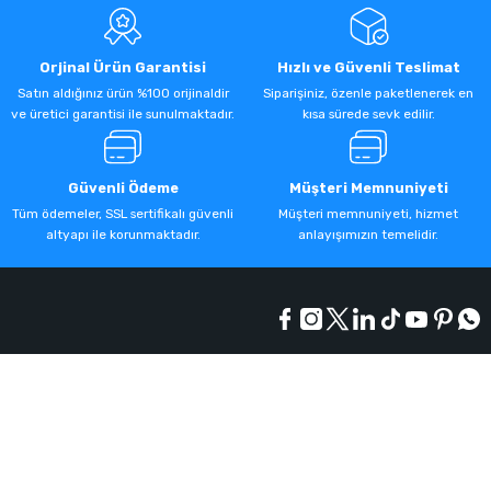
Orjinal Ürün Garantisi
Hızlı ve Güvenli Teslimat
Satın aldığınız ürün %100 orijinaldir
Siparişiniz, özenle paketlenerek en
ve üretici garantisi ile sunulmaktadır.
kısa sürede sevk edilir.
Güvenli Ödeme
Müşteri Memnuniyeti
Tüm ödemeler, SSL sertifikalı güvenli
Müşteri memnuniyeti, hizmet
altyapı ile korunmaktadır.
anlayışımızın temelidir.
Kurumsal
Alışveriş