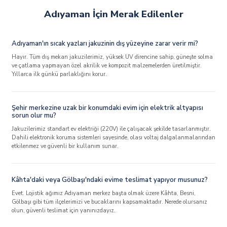
Adıyaman İçin Merak Edilenler
Adıyaman'ın sıcak yazları jakuzinin dış yüzeyine zarar verir mi?
Hayır. Tüm dış mekan jakuzilerimiz, yüksek UV direncine sahip, güneşte solma
ve çatlama yapmayan özel akrilik ve kompozit malzemelerden üretilmiştir.
Yıllarca ilk günkü parlaklığını korur.
Şehir merkezine uzak bir konumdaki evim için elektrik altyapısı
sorun olur mu?
Jakuzilerimiz standart ev elektriği (220V) ile çalışacak şekilde tasarlanmıştır.
Dahili elektronik koruma sistemleri sayesinde, olası voltaj dalgalanmalarından
etkilenmez ve güvenli bir kullanım sunar.
Kâhta'daki veya Gölbaşı'ndaki evime teslimat yapıyor musunuz?
Evet. Lojistik ağımız Adıyaman merkez başta olmak üzere Kâhta, Besni,
Gölbaşı gibi tüm ilçelerimizi ve bucaklarını kapsamaktadır. Nerede olursanız
olun, güvenli teslimat için yanınızdayız.