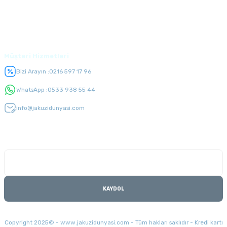
Üyelik
Müşteri Hizmetleri
Bizi Arayın :
0216 597 17 96
WhatsApp :
0533 938 55 44
info@jakuzidunyasi.com
E-Bülten Listesi
Kampanyaları kaçırmayın
KAYDOL
Copyright 2025© - www.jakuzidunyasi.com - Tüm hakları saklıdır - Kredi kartı