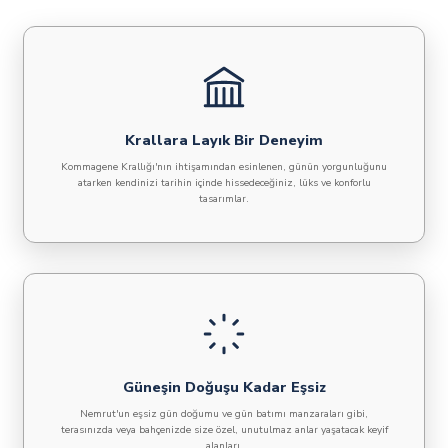
Krallara Layık Bir Deneyim
Kommagene Krallığı'nın ihtişamından esinlenen, günün yorgunluğunu
atarken kendinizi tarihin içinde hissedeceğiniz, lüks ve konforlu
tasarımlar.
Güneşin Doğuşu Kadar Eşsiz
Nemrut'un eşsiz gün doğumu ve gün batımı manzaraları gibi,
terasınızda veya bahçenizde size özel, unutulmaz anlar yaşatacak keyif
alanları.