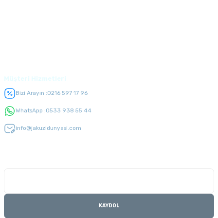
Alışveriş
Üyelik
Müşteri Hizmetleri
Bizi Arayın :
0216 597 17 96
WhatsApp :
0533 938 55 44
info@jakuzidunyasi.com
E-Bülten Listesi
Kampanyaları kaçırmayın
KAYDOL