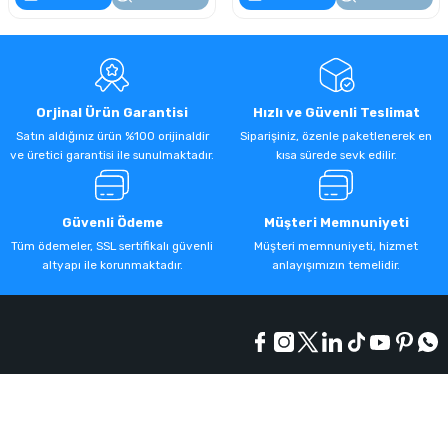
Orjinal Ürün Garantisi
Hızlı ve Güvenli Teslimat
Satın aldığınız ürün %100 orijinaldir
Siparişiniz, özenle paketlenerek en
ve üretici garantisi ile sunulmaktadır.
kısa sürede sevk edilir.
Güvenli Ödeme
Müşteri Memnuniyeti
Tüm ödemeler, SSL sertifikalı güvenli
Müşteri memnuniyeti, hizmet
altyapı ile korunmaktadır.
anlayışımızın temelidir.
Kurumsal