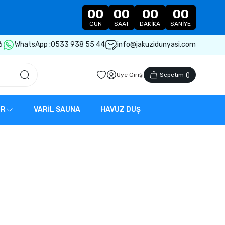
00
00
00
00
GÜN
SAAT
DAKIKA
SANIYE
6
WhatsApp :
0533 938 55 44
info@jakuzidunyasi.com
Üye Girişi
Sepetim
(
)
ER
VARİL SAUNA
HAVUZ DUŞ