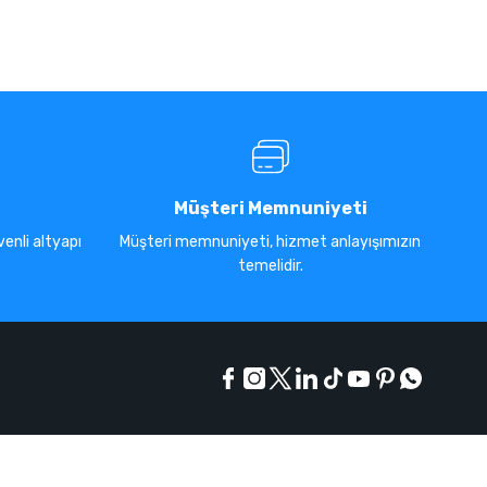
Müşteri Memnuniyeti
enli altyapı
Müşteri memnuniyeti, hizmet anlayışımızın
temelidir.
E-Bülten Listesi