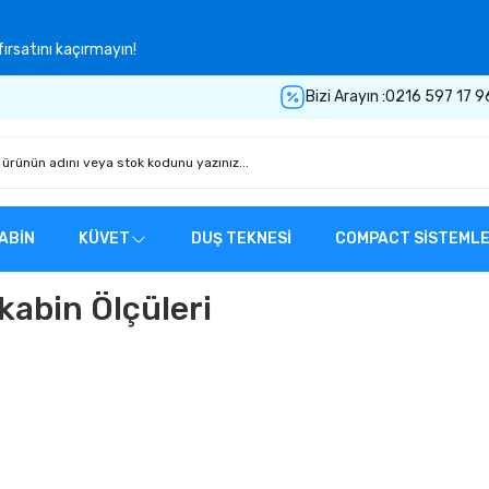
ırsatını kaçırmayın!
Bizi Arayın :
0216 597 17 9
ABİN
KÜVET
DUŞ TEKNESİ
COMPACT SİSTEML
kabin Ölçüleri