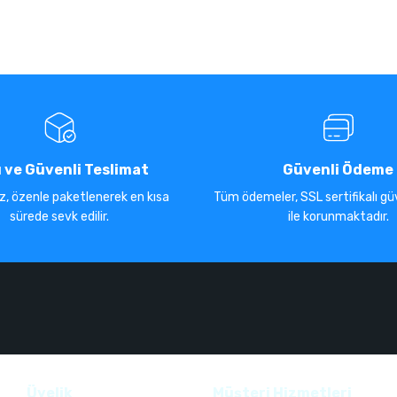
ı ve Güvenli Teslimat
Güvenli Ödeme
iz, özenle paketlenerek en kısa
Tüm ödemeler, SSL sertifikalı güv
sürede sevk edilir.
ile korunmaktadır.
Üyelik
Müşteri Hizmetleri