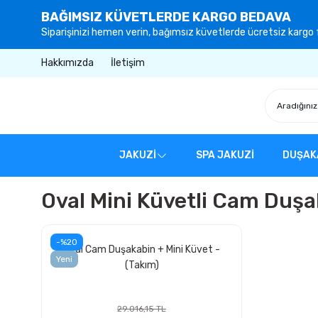
BAĞIMSIZ KÜVETLERDE KARGO BEDAVA
Siparişinizi hemen verin, bağımsız küvetlerde ücretsiz kargo f
Hakkımızda
İletişim
JAKUZİ
SPA JAKUZİ
DUŞAK
Oval Mini Küvetli Cam Duşa
-%20
Oval Cam Duşakabin + Mini Küvet -
Yeni
(Takım)
29.016,15 TL