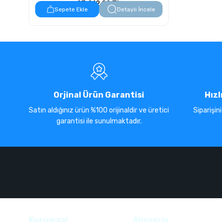
23.212,92 TL
Sepete Ekle
Detaylı İncele
Orjinal Ürün Garantisi
Hızl
Satın aldığınız ürün %100 orijinaldir ve üretici
Siparişin
garantisi ile sunulmaktadır.
Kurumsal
Alışveriş