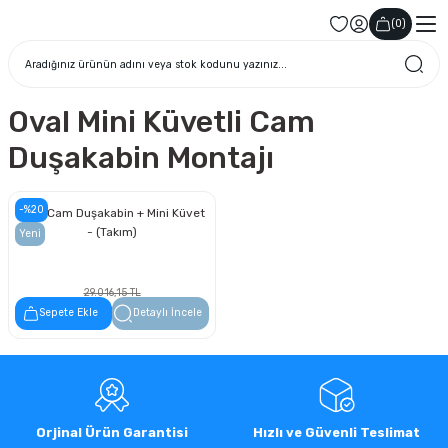
(
0
)
Oval Mini Küvetli Cam
Duşakabin Montajı
-%20
Oval Cam Duşakabin + Mini Küvet
- (Takım)
Yeni
29.016,15 TL
23.212,92 TL
Sepete Ekle
Detaylı İncele
Orjinal Ürün Garantisi
Hızlı ve Güvenli Teslimat