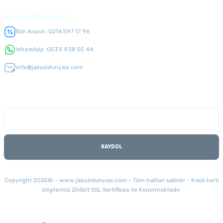
Müşteri Hizmetleri
Bizi Arayın :
0216 597 17 96
WhatsApp :
0533 938 55 44
info@jakuzidunyasi.com
E-Bülten Listesi
Kampanyaları kaçırmayın
KAYDOL
Copyright 2025© - www.jakuzidunyasi.com - Tüm hakları saklıdır - Kredi kartı
bilgileriniz 256bit SSL Sertifikası ile Korunmaktadır.