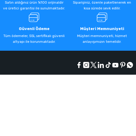
Satın aldığınız ürün %100 orijinaldir
Siparişiniz, özenle paketlenerek en
ve üretici garantisi ile sunulmaktadır.
kısa sürede sevk edilir.
Güvenli Ödeme
Müşteri Memnuniyeti
Tüm ödemeler, SSL sertifikalı güvenli
Müşteri memnuniyeti, hizmet
altyapı ile korunmaktadır.
anlayışımızın temelidir.
Kurumsal
Alışveriş
Üyelik