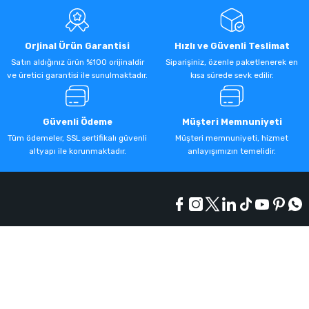
Orjinal Ürün Garantisi
Hızlı ve Güvenli Teslimat
Satın aldığınız ürün %100 orijinaldir
Siparişiniz, özenle paketlenerek en
ve üretici garantisi ile sunulmaktadır.
kısa sürede sevk edilir.
Güvenli Ödeme
Müşteri Memnuniyeti
Tüm ödemeler, SSL sertifikalı güvenli
Müşteri memnuniyeti, hizmet
altyapı ile korunmaktadır.
anlayışımızın temelidir.
Kurumsal
Alışveriş