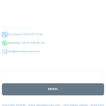
Üyelik
Müşteri Hizmetleri
Bizi Arayın :
0216 597 17 96
WhatsApp :
0533 938 55 44
info@jakuzidunyasi.com
E-Bülten Listesi
Kampanyaları kaçırmayın
KAYDOL
Copyright 2025© - www.jakuzidunyasi.com - Tüm hakları saklıdır - Kredi kartı