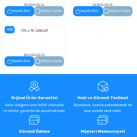
90.200,00 TL
63.800,00 TL
45.100,00 TL
31.900,00 TL
Sepete Ekle
Detaylı İncele
Sepete Ekle
Detaylı İncele
-%50
170 x 75 JAKUZİ
88.000,00 TL
44.000,00 TL
Sepete Ekle
Detaylı İncele
Orjinal Ürün Garantisi
Hızlı ve Güvenli Teslimat
Satın aldığınız ürün %100 orijinaldir
Siparişiniz, özenle paketlenerek en
ve üretici garantisi ile sunulmaktadır.
kısa sürede sevk edilir.
Güvenli Ödeme
Müşteri Memnuniyeti