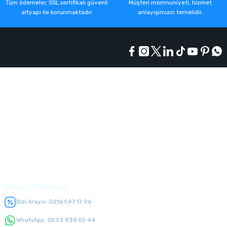
Tüm ödemeler, SSL sertifikalı güvenli
Müşteri memnuniyeti, hizmet
altyapı ile korunmaktadır.
anlayışımızın temelidir.
Kurumsal
Alışveriş
Üyelik
Müşteri Hizmetleri
Bizi Arayın :
0216 597 17 96
WhatsApp :
0533 938 55 44