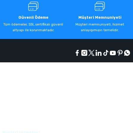
Güvenli Ödeme
Müşteri Memnuniyeti
Tüm ödemeler, SSL sertifikalı güvenli
Müşteri memnuniyeti, hizmet
altyapı ile korunmaktadır.
anlayışımızın temelidir.
Kurumsal
Alışveriş
Üyelik
Müşteri Hizmetleri