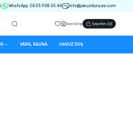
6
WhatsApp :
0533 938 55 44
info@jakuzidunyasi.com
Üye Girişi
Sepetim
(
0
)
ER
VARİL SAUNA
HAVUZ DUŞ