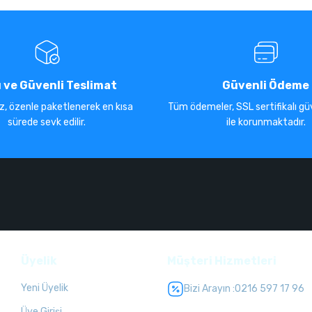
ı ve Güvenli Teslimat
Güvenli Ödeme
iz, özenle paketlenerek en kısa
Tüm ödemeler, SSL sertifikalı güv
sürede sevk edilir.
ile korunmaktadır.
Üyelik
Müşteri Hizmetleri
Yeni Üyelik
Bizi Arayın :
0216 597 17 96
Üye Girişi