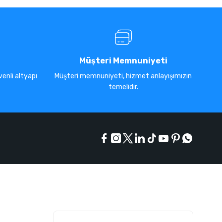
Müşteri Memnuniyeti
enli altyapı
Müşteri memnuniyeti, hizmet anlayışımızın
temelidir.
E-Bülten Listesi
Kampanyaları kaçırmayın