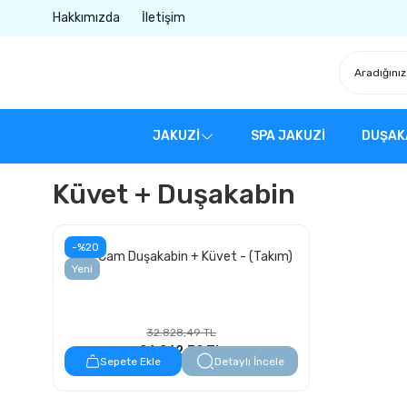
Hakkımızda
İletişim
JAKUZİ
SPA JAKUZİ
DUŞAK
Küvet + Duşakabin
-%20
Oval Cam Duşakabin + Küvet - (Takım)
Yeni
32.828,49 TL
26.262,79 TL
Sepete Ekle
Detaylı İncele