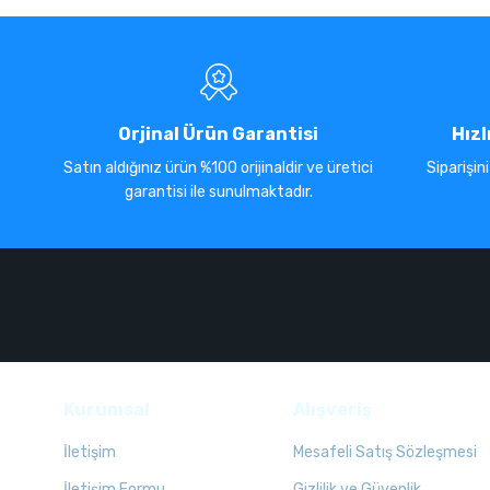
Orjinal Ürün Garantisi
Hızl
Satın aldığınız ürün %100 orijinaldir ve üretici
Siparişin
garantisi ile sunulmaktadır.
Kurumsal
Alışveriş
İletişim
Mesafeli Satış Sözleşmesi
İletişim Formu
Gizlilik ve Güvenlik