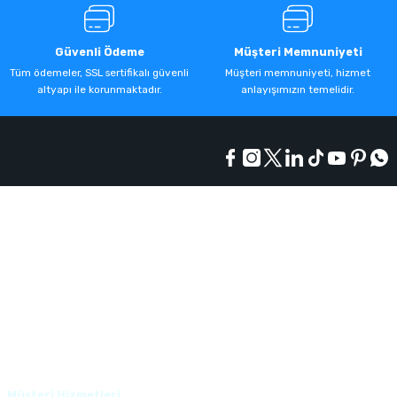
Güvenli Ödeme
Müşteri Memnuniyeti
Tüm ödemeler, SSL sertifikalı güvenli
Müşteri memnuniyeti, hizmet
altyapı ile korunmaktadır.
anlayışımızın temelidir.
Kurumsal
Alışveriş
Üyelik
Müşteri Hizmetleri