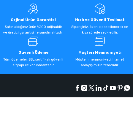
Orjinal Ürün Garantisi
Hızlı ve Güvenli Teslimat
Satın aldığınız ürün %100 orijinaldir
Siparişiniz, özenle paketlenerek en
ve üretici garantisi ile sunulmaktadır.
kısa sürede sevk edilir.
Güvenli Ödeme
Müşteri Memnuniyeti
Tüm ödemeler, SSL sertifikalı güvenli
Müşteri memnuniyeti, hizmet
altyapı ile korunmaktadır.
anlayışımızın temelidir.
Kurumsal
Alışveriş