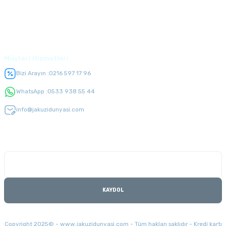
Üyelik
Müşteri Hizmetleri
Bizi Arayın :
0216 597 17 96
WhatsApp :
0533 938 55 44
info@jakuzidunyasi.com
E-Bülten Listesi
Kampanyaları kaçırmayın
KAYDOL
Copyright 2025© - www.jakuzidunyasi.com - Tüm hakları saklıdır - Kredi kartı