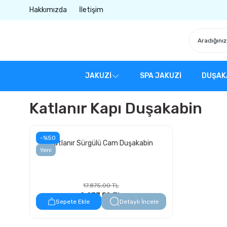
Hakkımızda
İletişim
JAKUZİ
SPA JAKUZİ
DUŞAK
Katlanır Kapı Duşakabin
-%50
Katlanır Sürgülü Cam Duşakabin
Yeni
17.875,00 TL
8.937,50 TL
Sepete Ekle
Detaylı İncele