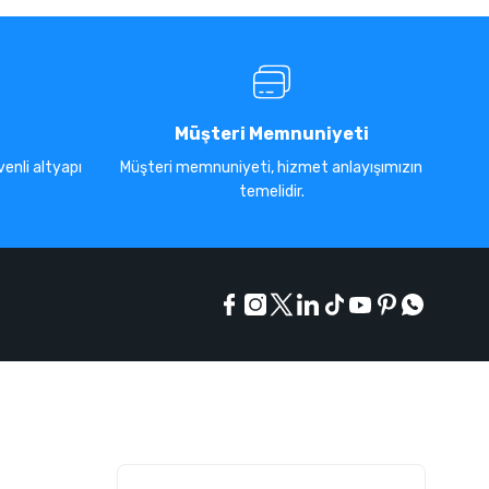
Müşteri Memnuniyeti
enli altyapı
Müşteri memnuniyeti, hizmet anlayışımızın
temelidir.
E-Bülten Listesi
Kampanyaları kaçırmayın