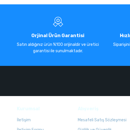
Orjinal Ürün Garantisi
Hızl
Satın aldığınız ürün %100 orijinaldir ve üretici
Siparişin
garantisi ile sunulmaktadır.
Kurumsal
Alışveriş
İletişim
Mesafeli Satış Sözleşmesi
İletişim Formu
Gizlilik ve Güvenlik