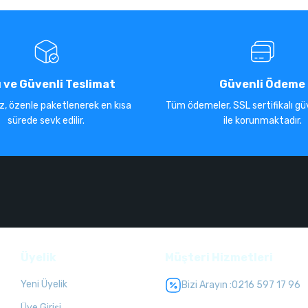
ı ve Güvenli Teslimat
Güvenli Ödeme
iz, özenle paketlenerek en kısa
Tüm ödemeler, SSL sertifikalı güv
sürede sevk edilir.
ile korunmaktadır.
Üyelik
Müşteri Hizmetleri
Yeni Üyelik
Bizi Arayın :
0216 597 17 96
Üye Girişi