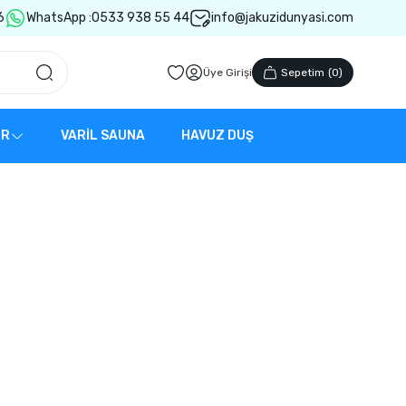
6
WhatsApp :
0533 938 55 44
info@jakuzidunyasi.com
Üye Girişi
Sepetim
(
0
)
ER
VARİL SAUNA
HAVUZ DUŞ