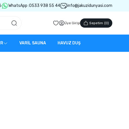
6
WhatsApp :
0533 938 55 44
info@jakuzidunyasi.com
Üye Girişi
Sepetim
(
0
)
ER
VARİL SAUNA
HAVUZ DUŞ