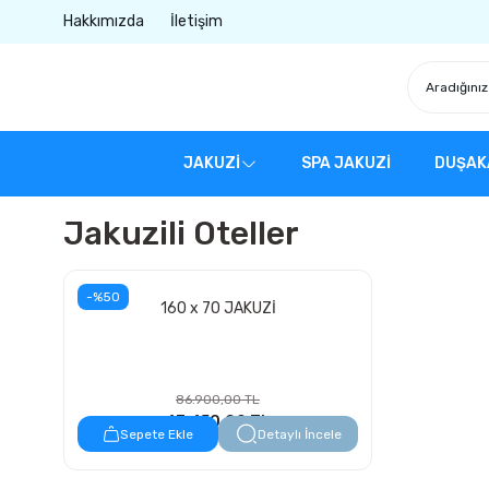
Hakkımızda
İletişim
JAKUZİ
SPA JAKUZİ
DUŞAK
Jakuzili Oteller
-%50
160 x 70 JAKUZİ
86.900,00 TL
43.450,00 TL
Sepete Ekle
Detaylı İncele