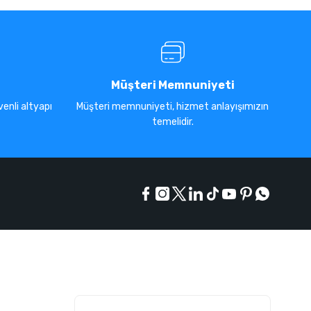
Müşteri Memnuniyeti
enli altyapı
Müşteri memnuniyeti, hizmet anlayışımızın
temelidir.
E-Bülten Listesi
Kampanyaları kaçırmayın