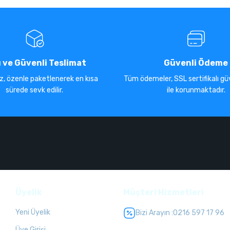
ı ve Güvenli Teslimat
Güvenli Ödeme
iz, özenle paketlenerek en kısa
Tüm ödemeler, SSL sertifikalı güv
sürede sevk edilir.
ile korunmaktadır.
Üyelik
Müşteri Hizmetleri
Yeni Üyelik
Bizi Arayın :
0216 597 17 96
Üye Girişi