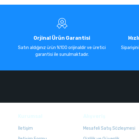
Orjinal Ürün Garantisi
Hızl
Satın aldığınız ürün %100 orijinaldir ve üretici
Siparişin
garantisi ile sunulmaktadır.
Kurumsal
Alışveriş
İletişim
Mesafeli Satış Sözleşmesi
İletişim Formu
Gizlilik ve Güvenlik