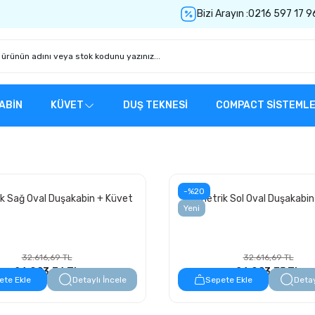
Bizi Arayın :
0216 597 17 9
ABİN
KÜVET
DUŞ TEKNESİ
COMPACT SİSTEML
-%20
k Sağ Oval Duşakabin + Küvet
Asimetrik Sol Oval Duşakabin
Yeni
32.616,69 TL
32.616,69 TL
26.093,36 TL
26.093,35 TL
ete Ekle
Detaylı İncele
Sepete Ekle
Detay