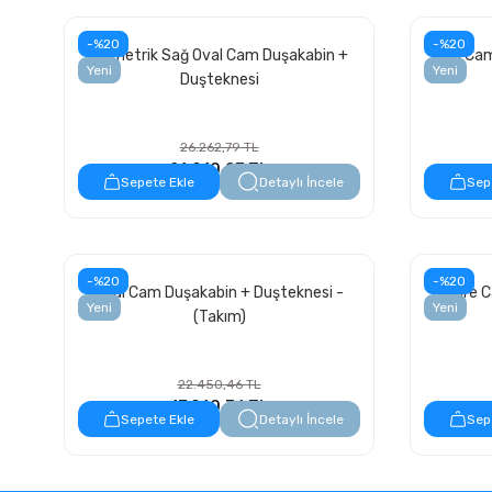
-%20
-%20
Asimetrik Sağ Oval Cam Duşakabin +
Oval Cam
Yeni
Yeni
Duşteknesi
26.262,79 TL
21.010,23 TL
Sepete Ekle
Detaylı İncele
Sep
-%20
-%20
Oval Cam Duşakabin + Duşteknesi -
Kare C
Yeni
Yeni
(Takım)
22.450,46 TL
17.960,36 TL
Sepete Ekle
Detaylı İncele
Sep