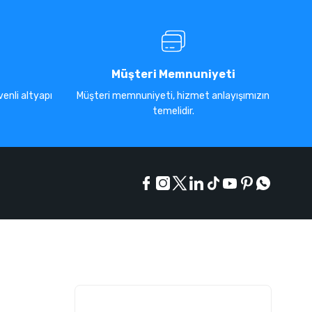
Müşteri Memnuniyeti
enli altyapı
Müşteri memnuniyeti, hizmet anlayışımızın
temelidir.
E-Bülten Listesi
Kampanyaları kaçırmayın