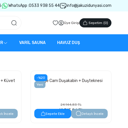
6
WhatsApp :
0533 938 55 44
info@jakuzidunyasi.com
Üye Girişi
Sepetim
(
0
)
ER
VARİL SAUNA
HAVUZ DUŞ
-%20
 + Küvet
Köşe Cam Duşakabin + Duşteknesi
Yeni
24.144,83 TL
19.315,86 TL
lı İncele
Sepete Ekle
Detaylı İncele