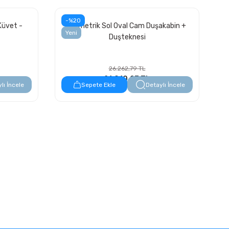
-%20
Küvet -
Asimetrik Sol Oval Cam Duşakabin +
Yeni
Duşteknesi
26.262,79 TL
21.010,23 TL
lı İncele
Sepete Ekle
Detaylı İncele