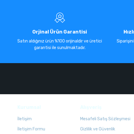
Orjinal Ürün Garantisi
Hızl
Satın aldığınız ürün %100 orijinaldir ve üretici
Siparişin
garantisi ile sunulmaktadır.
Kurumsal
Alışveriş
İletişim
Mesafeli Satış Sözleşmesi
İletişim Formu
Gizlilik ve Güvenlik