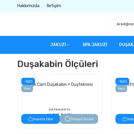
Hakkımızda
İletişim
JAKUZİ
SPA JAKUZİ
DUŞAK
Duşakabin Ölçüleri
-%20
-%20
Köşe Cam Duşakabin + Duşteknesi
Asimetri
Yeni
Yeni
24.144,83 TL
19.315,86 TL
Sepete Ekle
Detaylı İncele
Sep