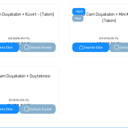
-%20
 Duşakabin + Küvet - (Takım)
Oval Cam Duşakabin + Mini 
Yeni
(Takım)
32.828,49 TL
29.016,15 TL
26.262,79 TL
23.212,92 TL
ete Ekle
Detaylı İncele
Sepete Ekle
Detay
am Duşakabin + Duşteknesi
21.815,05 TL
17.452,04 TL
ete Ekle
Detaylı İncele