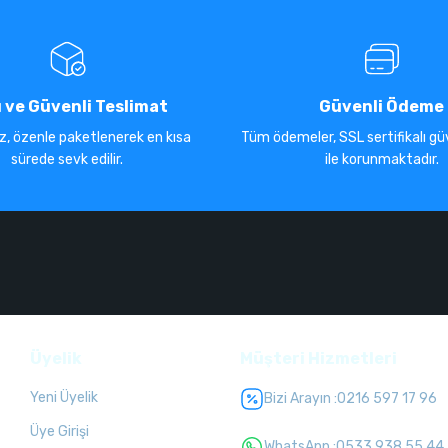
ı ve Güvenli Teslimat
Güvenli Ödeme
iz, özenle paketlenerek en kısa
Tüm ödemeler, SSL sertifikalı güv
sürede sevk edilir.
ile korunmaktadır.
Üyelik
Müşteri Hizmetleri
Yeni Üyelik
Bizi Arayın :
0216 597 17 96
Üye Girişi
WhatsApp :
0533 938 55 44