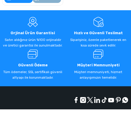
Orjinal Ürün Garantisi
Hızlı ve Güvenli Teslimat
Satın aldığınız ürün %100 orijinaldir
Siparişiniz, özenle paketlenerek en
ve üretici garantisi ile sunulmaktadır.
kısa sürede sevk edilir.
Güvenli Ödeme
Müşteri Memnuniyeti
Tüm ödemeler, SSL sertifikalı güvenli
Müşteri memnuniyeti, hizmet
altyapı ile korunmaktadır.
anlayışımızın temelidir.
Kurumsal