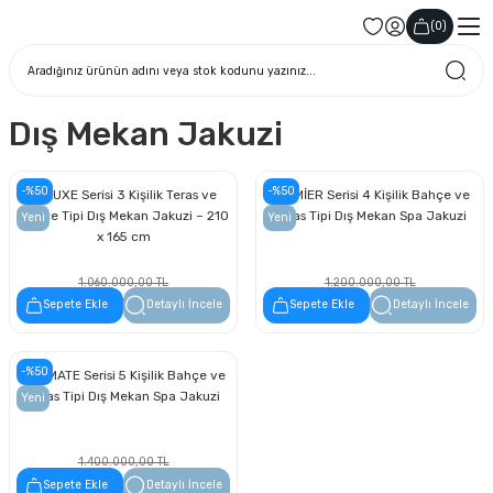
(
0
)
Dış Mekan Jakuzi
-%50
-%50
DELUXE Serisi 3 Kişilik Teras ve
PREMİER Serisi 4 Kişilik Bahçe ve
Bahçe Tipi Dış Mekan Jakuzi – 210
Teras Tipi Dış Mekan Spa Jakuzi
Yeni
Yeni
x 165 cm
1.060.000,00 TL
1.200.000,00 TL
530.000,00 TL
600.000,00 TL
Sepete Ekle
Detaylı İncele
Sepete Ekle
Detaylı İncele
-%50
ULTIMATE Serisi 5 Kişilik Bahçe ve
Teras Tipi Dış Mekan Spa Jakuzi
Yeni
1.400.000,00 TL
700.000,00 TL
Sepete Ekle
Detaylı İncele