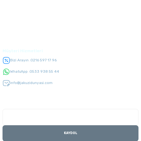
Alışveriş
Üyelik
Müşteri Hizmetleri
Bizi Arayın :
0216 597 17 96
WhatsApp :
0533 938 55 44
info@jakuzidunyasi.com
E-Bülten Listesi
Kampanyaları kaçırmayın
KAYDOL