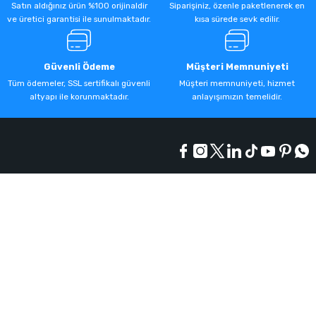
Satın aldığınız ürün %100 orijinaldir
Siparişiniz, özenle paketlenerek en
ve üretici garantisi ile sunulmaktadır.
kısa sürede sevk edilir.
Güvenli Ödeme
Müşteri Memnuniyeti
Tüm ödemeler, SSL sertifikalı güvenli
Müşteri memnuniyeti, hizmet
altyapı ile korunmaktadır.
anlayışımızın temelidir.
Kurumsal
Alışveriş
Üyelik