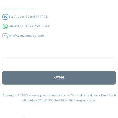
Müşteri Hizmetleri
Bizi Arayın :
0216 597 17 96
WhatsApp :
0533 938 55 44
info@jakuzidunyasi.com
E-Bülten Listesi
Kampanyaları kaçırmayın
KAYDOL
Copyright 2025© - www.jakuzidunyasi.com - Tüm hakları saklıdır - Kredi kartı
bilgileriniz 256bit SSL Sertifikası ile Korunmaktadır.