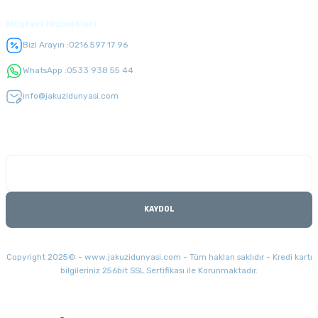
Müşteri Hizmetleri
Bizi Arayın :
0216 597 17 96
WhatsApp :
0533 938 55 44
info@jakuzidunyasi.com
E-Bülten Listesi
Kampanyaları kaçırmayın
KAYDOL
Copyright 2025© - www.jakuzidunyasi.com - Tüm hakları saklıdır - Kredi kartı
bilgileriniz 256bit SSL Sertifikası ile Korunmaktadır.