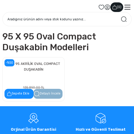
(
0
)
95 X 95 Oval Compact
Duşakabin Modelleri
-%50
95 x 95 AKRİLİK OVAL COMPACT
DUŞAKABİN
135.850,00 TL
67.925,00 TL
Sepete Ekle
Detaylı İncele
Orjinal Ürün Garantisi
Hızlı ve Güvenli Teslimat