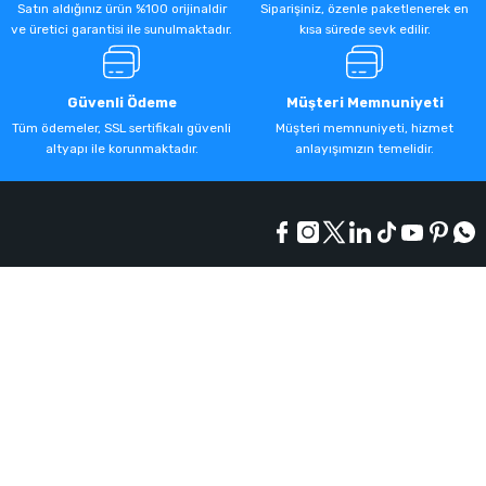
Satın aldığınız ürün %100 orijinaldir
Siparişiniz, özenle paketlenerek en
ve üretici garantisi ile sunulmaktadır.
kısa sürede sevk edilir.
Güvenli Ödeme
Müşteri Memnuniyeti
Tüm ödemeler, SSL sertifikalı güvenli
Müşteri memnuniyeti, hizmet
altyapı ile korunmaktadır.
anlayışımızın temelidir.
Kurumsal
Alışveriş
Üyelik