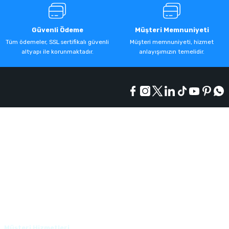
Güvenli Ödeme
Müşteri Memnuniyeti
Tüm ödemeler, SSL sertifikalı güvenli
Müşteri memnuniyeti, hizmet
altyapı ile korunmaktadır.
anlayışımızın temelidir.
Kurumsal
Alışveriş
Üyelik
Müşteri Hizmetleri