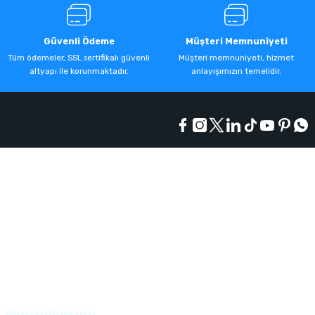
Güvenli Ödeme
Müşteri Memnuniyeti
Tüm ödemeler, SSL sertifikalı güvenli
Müşteri memnuniyeti, hizmet
altyapı ile korunmaktadır.
anlayışımızın temelidir.
Kurumsal
Alışveriş
Üyelik
Müşteri Hizmetleri