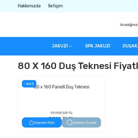
Hakkımızda
İletişim
JAKUZİ
SPA JAKUZİ
DUŞAK
80 X 160 Duş Teknesi Fiyatl
-%43
80 x 160 Panelli Duş Teknesi
13.158,58 TL
7.500,39 TL
Sepete Ekle
Detaylı İncele