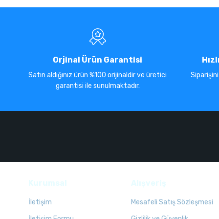
Orjinal Ürün Garantisi
Hızl
Satın aldığınız ürün %100 orijinaldir ve üretici
Siparişin
garantisi ile sunulmaktadır.
Kurumsal
Alışveriş
İletişim
Mesafeli Satış Sözleşmesi
İletişim Formu
Gizlilik ve Güvenlik