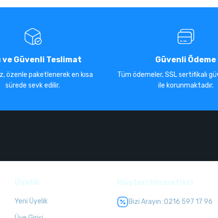
ı ve Güvenli Teslimat
Güvenli Ödeme
iz, özenle paketlenerek en kısa
Tüm ödemeler, SSL sertifikalı güv
sürede sevk edilir.
ile korunmaktadır.
Üyelik
Müşteri Hizmetleri
Yeni Üyelik
Bizi Arayın :
0216 597 17 96
Üye Girişi