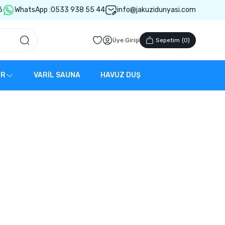
6
WhatsApp :
0533 938 55 44
info@jakuzidunyasi.com
Üye Girişi
Sepetim
(
0
)
ER
VARİL SAUNA
HAVUZ DUŞ