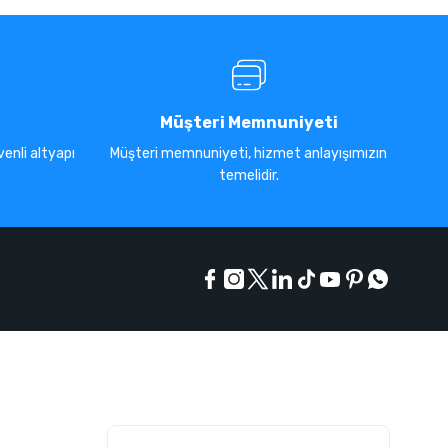
Müşteri Memnuniyeti
enli altyapı
Müşteri memnuniyeti, hizmet anlayışımızın
temelidir.
E-Bülten Listesi
Kampanyaları kaçırmayın