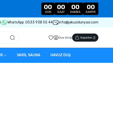
00
00
00
00
GÜN
SAAT
DAKIKA
SANIYE
6
WhatsApp :
0533 938 55 44
info@jakuzidunyasi.com
Üye Girişi
Sepetim
(
)
ER
VARİL SAUNA
HAVUZ DUŞ