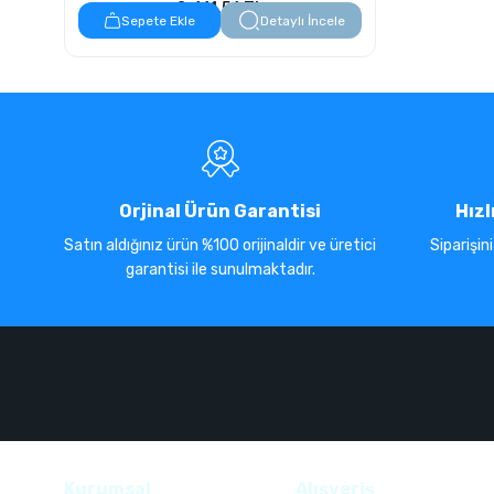
8.611,56 TL
Sepete Ekle
Detaylı İncele
Orjinal Ürün Garantisi
Hızl
Satın aldığınız ürün %100 orijinaldir ve üretici
Siparişin
garantisi ile sunulmaktadır.
Kurumsal
Alışveriş