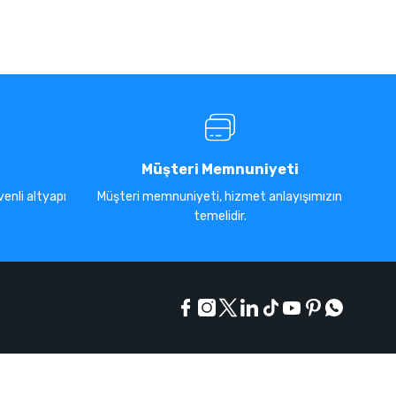
Müşteri Memnuniyeti
enli altyapı
Müşteri memnuniyeti, hizmet anlayışımızın
temelidir.
E-Bülten Listesi