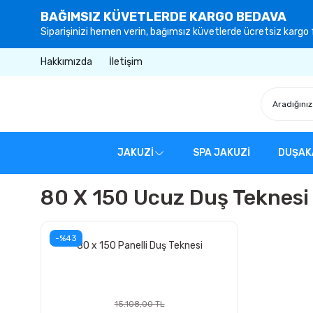
BAĞIMSIZ KÜVETLERDE KARGO BEDAVA
Siparişinizi hemen verin, bağımsız küvetlerde ücretsiz kargo f
Hakkımızda
İletişim
JAKUZİ
SPA JAKUZİ
DUŞAK
80 X 150 Ucuz Duş Teknesi
-%43
80 x 150 Panelli Duş Teknesi
15.108,00 TL