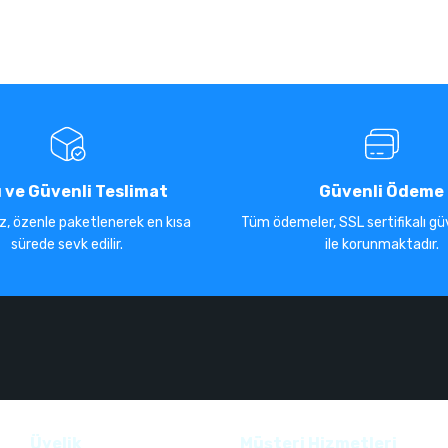
ı ve Güvenli Teslimat
Güvenli Ödeme
iz, özenle paketlenerek en kısa
Tüm ödemeler, SSL sertifikalı güv
sürede sevk edilir.
ile korunmaktadır.
Üyelik
Müşteri Hizmetleri