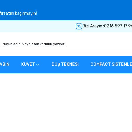
ırsatını kaçırmayın!
Bizi Arayın :
0216 597 17 9
ABİN
KÜVET
DUŞ TEKNESİ
COMPACT SİSTEML