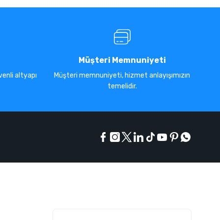
Müşteri Memnuniyeti
enli altyapı
Müşteri memnuniyeti, hizmet anlayışımızın
temelidir.
E-Bülten Listesi
Kampanyaları kaçırmayın