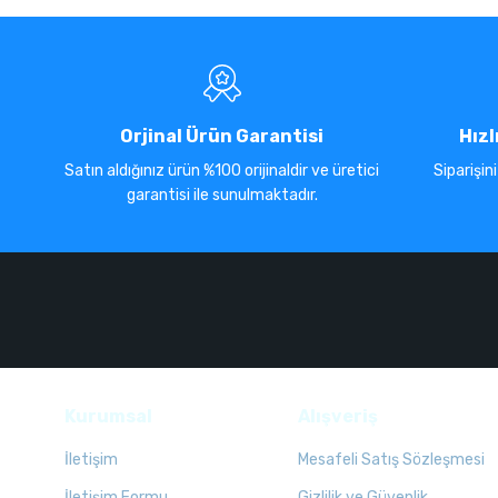
Orjinal Ürün Garantisi
Hızl
Satın aldığınız ürün %100 orijinaldir ve üretici
Siparişin
garantisi ile sunulmaktadır.
Kurumsal
Alışveriş
İletişim
Mesafeli Satış Sözleşmesi
İletişim Formu
Gizlilik ve Güvenlik