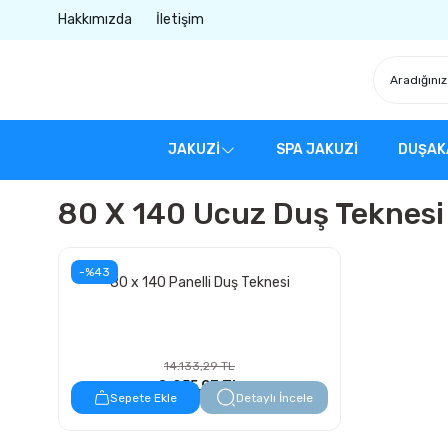
Hakkımızda
İletişim
JAKUZİ
SPA JAKUZİ
DUŞAK
80 X 140 Ucuz Duş Teknesi
-%43
80 x 140 Panelli Duş Teknesi
14.133,29 TL
8.055,97 TL
Sepete Ekle
Detaylı İncele