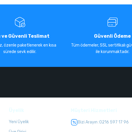
ı ve Güvenli Teslimat
Güvenli Ödeme
iz, özenle paketlenerek en kısa
Tüm ödemeler, SSL sertifikalı güv
sürede sevk edilir.
ile korunmaktadır.
Üyelik
Müşteri Hizmetleri
Yeni Üyelik
Bizi Arayın :
0216 597 17 96
Üye Girişi