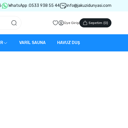
6
WhatsApp :
0533 938 55 44
info@jakuzidunyasi.com
Üye Girişi
Sepetim
(
0
)
ER
VARİL SAUNA
HAVUZ DUŞ