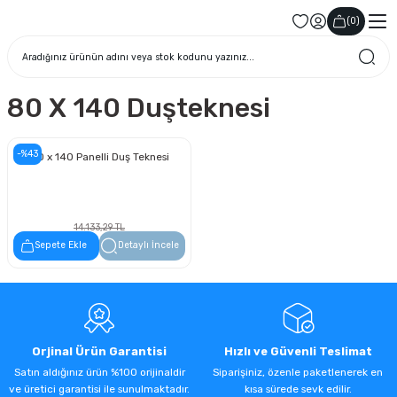
(
0
)
80 X 140 Duşteknesi
-%43
80 x 140 Panelli Duş Teknesi
14.133,29 TL
8.055,97 TL
Sepete Ekle
Detaylı İncele
Orjinal Ürün Garantisi
Hızlı ve Güvenli Teslimat
Satın aldığınız ürün %100 orijinaldir
Siparişiniz, özenle paketlenerek en
ve üretici garantisi ile sunulmaktadır.
kısa sürede sevk edilir.