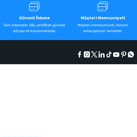
Güvenli Ödeme
Müşteri Memnuniyeti
Tüm ödemeler, SSL sertifikalı güvenli
Müşteri memnuniyeti, hizmet
altyapı ile korunmaktadır.
anlayışımızın temelidir.
Kurumsal
Alışveriş
Üyelik
Müşteri Hizmetleri