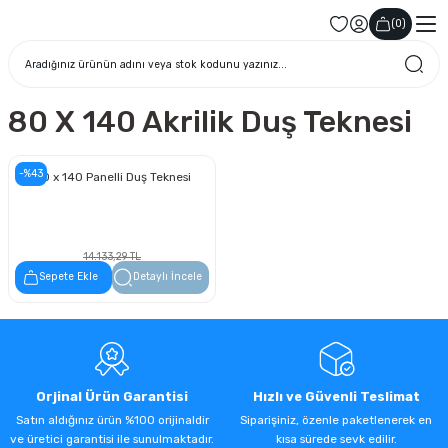
(
0
)
80 X 140 Akrilik Duş Teknesi
-%43
80 x 140 Panelli Duş Teknesi
14.133,29 TL
8.055,97 TL
Sepete Ekle
Detaylı İncele
Orjinal Ürün Garantisi
Hızlı ve Güvenli Teslimat
Satın aldığınız ürün %100 orijinaldir
Siparişiniz, özenle paketlenerek en
ve üretici garantisi ile sunulmaktadır.
kısa sürede sevk edilir.