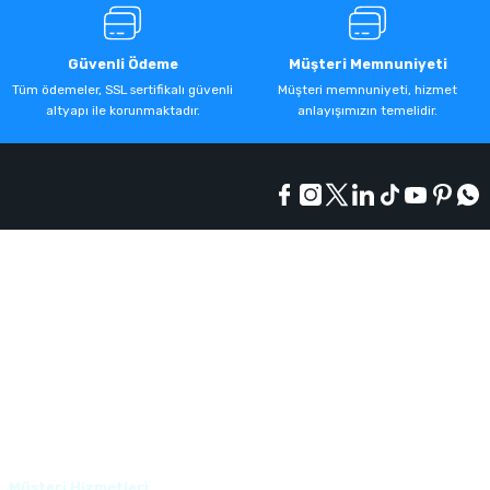
Güvenli Ödeme
Müşteri Memnuniyeti
Tüm ödemeler, SSL sertifikalı güvenli
Müşteri memnuniyeti, hizmet
altyapı ile korunmaktadır.
anlayışımızın temelidir.
Kurumsal
Alışveriş
Üyelik
Müşteri Hizmetleri