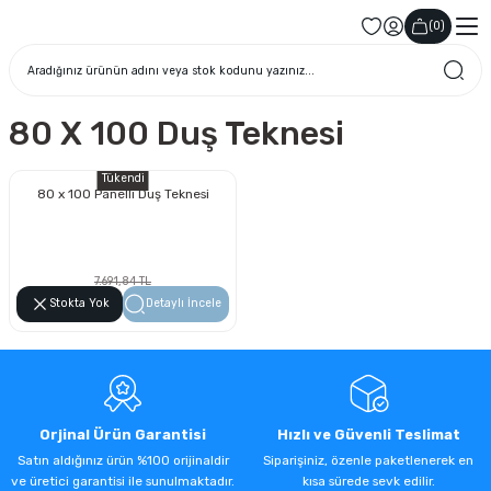
(
0
)
80 X 100 Duş Teknesi
Tükendi
80 x 100 Panelli Duş Teknesi
7.691,84 TL
4.384,35 TL
Stokta Yok
Detaylı İncele
Orjinal Ürün Garantisi
Hızlı ve Güvenli Teslimat
Satın aldığınız ürün %100 orijinaldir
Siparişiniz, özenle paketlenerek en
ve üretici garantisi ile sunulmaktadır.
kısa sürede sevk edilir.