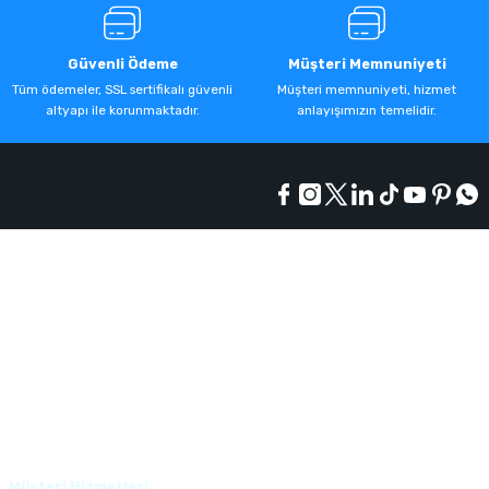
Güvenli Ödeme
Müşteri Memnuniyeti
Tüm ödemeler, SSL sertifikalı güvenli
Müşteri memnuniyeti, hizmet
altyapı ile korunmaktadır.
anlayışımızın temelidir.
Kurumsal
Alışveriş
Üyelik
Müşteri Hizmetleri