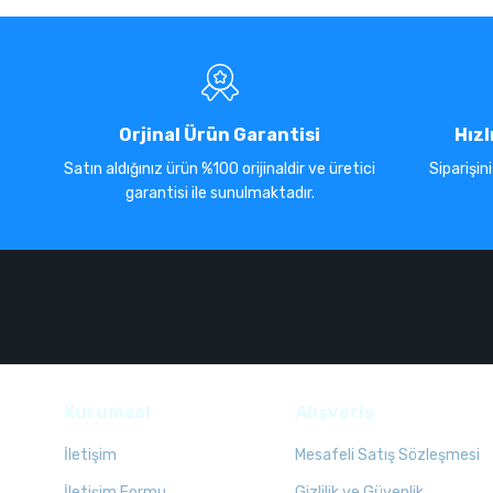
Orjinal Ürün Garantisi
Hızl
Satın aldığınız ürün %100 orijinaldir ve üretici
Siparişin
garantisi ile sunulmaktadır.
Kurumsal
Alışveriş
İletişim
Mesafeli Satış Sözleşmesi
İletişim Formu
Gizlilik ve Güvenlik