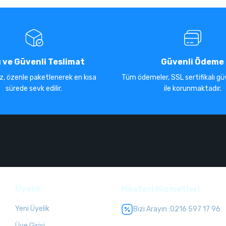
ı ve Güvenli Teslimat
Güvenli Ödeme
iz, özenle paketlenerek en kısa
Tüm ödemeler, SSL sertifikalı güv
sürede sevk edilir.
ile korunmaktadır.
Üyelik
Müşteri Hizmetleri
Yeni Üyelik
Bizi Arayın :
0216 597 17 96
Üye Girişi