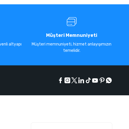
Müşteri Memnuniyeti
enli altyapı
Müşteri memnuniyeti, hizmet anlayışımızın
temelidir.
E-Bülten Listesi
Kampanyaları kaçırmayın