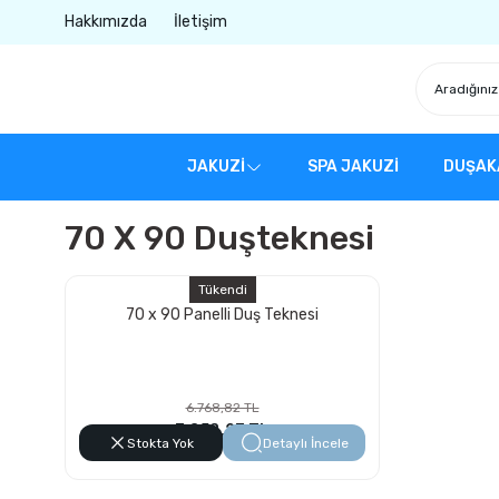
Hakkımızda
İletişim
JAKUZİ
SPA JAKUZİ
DUŞAK
70 X 90 Duşteknesi
Tükendi
70 x 90 Panelli Duş Teknesi
6.768,82 TL
3.858,23 TL
Stokta Yok
Detaylı İncele