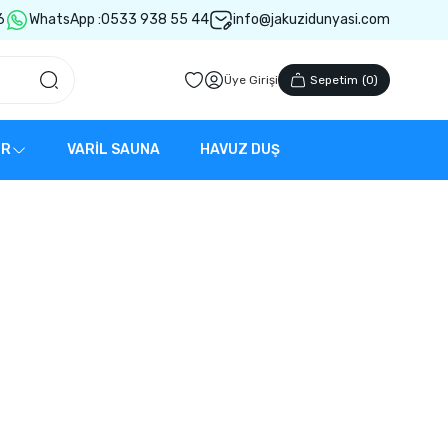
6
WhatsApp :
0533 938 55 44
info@jakuzidunyasi.com
Üye Girişi
Sepetim
(
0
)
ER
VARİL SAUNA
HAVUZ DUŞ