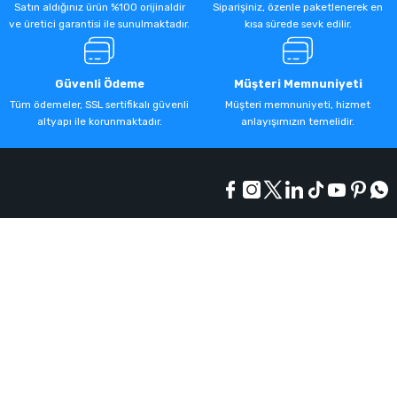
Satın aldığınız ürün %100 orijinaldir
Siparişiniz, özenle paketlenerek en
ve üretici garantisi ile sunulmaktadır.
kısa sürede sevk edilir.
Güvenli Ödeme
Müşteri Memnuniyeti
Tüm ödemeler, SSL sertifikalı güvenli
Müşteri memnuniyeti, hizmet
altyapı ile korunmaktadır.
anlayışımızın temelidir.
Kurumsal
Alışveriş
Üyelik