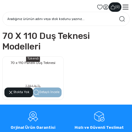
(
0
)
70 X 110 Duş Teknesi
Modelleri
Tükendi
70 x 110 Panelli Duş Teknesi
7.384,16 TL
4.208,97 TL
Stokta Yok
Detaylı İncele
Orjinal Ürün Garantisi
Hızlı ve Güvenli Teslimat