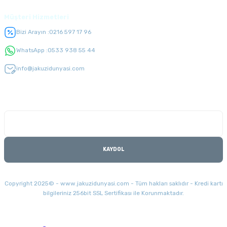
Müşteri Hizmetleri
Bizi Arayın :
0216 597 17 96
WhatsApp :
0533 938 55 44
info@jakuzidunyasi.com
E-Bülten Listesi
Kampanyaları kaçırmayın
KAYDOL
Copyright 2025© - www.jakuzidunyasi.com - Tüm hakları saklıdır - Kredi kartı
bilgileriniz 256bit SSL Sertifikası ile Korunmaktadır.