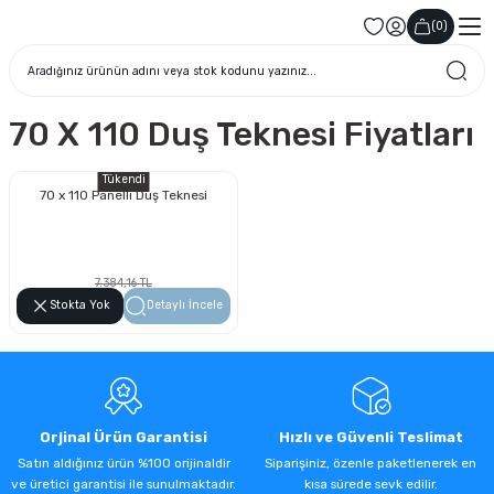
(
0
)
70 X 110 Duş Teknesi Fiyatları
Tükendi
70 x 110 Panelli Duş Teknesi
7.384,16 TL
4.208,97 TL
Stokta Yok
Detaylı İncele
Orjinal Ürün Garantisi
Hızlı ve Güvenli Teslimat
Satın aldığınız ürün %100 orijinaldir
Siparişiniz, özenle paketlenerek en
ve üretici garantisi ile sunulmaktadır.
kısa sürede sevk edilir.