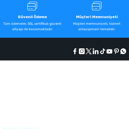
Güvenli Ödeme
Müşteri Memnuniyeti
Tüm ödemeler, SSL sertifikalı güvenli
Müşteri memnuniyeti, hizmet
altyapı ile korunmaktadır.
anlayışımızın temelidir.
Kurumsal
Alışveriş
Üyelik
Müşteri Hizmetleri