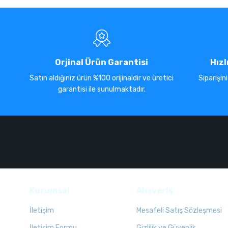
Orjinal Ürün Garantisi
Hızl
Satın aldığınız ürün %100 orijinaldir ve üretici
Siparişin
garantisi ile sunulmaktadır.
Kurumsal
Alışveriş
İletişim
Mesafeli Satış Sözleşmesi
İletişim Formu
Gizlilik ve Güvenlik