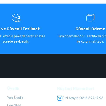
ı ve Güvenli Teslimat
Güvenli Ödeme
iz, özenle paketlenerek en kısa
Tüm ödemeler, SSL sertifikalı güv
sürede sevk edilir.
ile korunmaktadır.
Üyelik
Müşteri Hizmetleri
Yeni Üyelik
Bizi Arayın :
0216 597 17 96
Üye Girişi