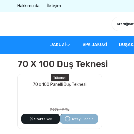
Hakkımızda
İletişim
JAKUZİ
SPA JAKUZİ
DUŞAK
70 X 100 Duş Teknesi
Tükendi
70 x 100 Panelli Duş Teknesi
7.076,49 TL
4.033,60 TL
Stokta Yok
Detaylı İncele