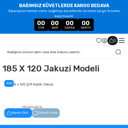
BAĞIMSIZ KÜVETLERDE KARGO BEDAVA
Siparişinizi hemen verin, bağımsız küvetlerde ücretsiz kargo fırsatını
kaçırmayın!
00
00
00
00
GÜN
SAAT
DAKIKA
SANIYE
(
)
185 X 120 Jakuzi Modeli
-%50
185 x 120 Çift Kişilik Jakuzi
140.800,00 TL
70.400,00 TL
Sepete Ekle
Detaylı İncele