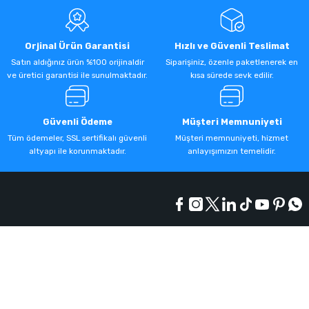
Orjinal Ürün Garantisi
Hızlı ve Güvenli Teslimat
Satın aldığınız ürün %100 orijinaldir
Siparişiniz, özenle paketlenerek en
ve üretici garantisi ile sunulmaktadır.
kısa sürede sevk edilir.
Güvenli Ödeme
Müşteri Memnuniyeti
Tüm ödemeler, SSL sertifikalı güvenli
Müşteri memnuniyeti, hizmet
altyapı ile korunmaktadır.
anlayışımızın temelidir.
Kurumsal
Alışveriş