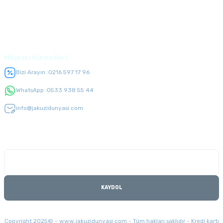
Üyelik
Müşteri Hizmetleri
Bizi Arayın :
0216 597 17 96
WhatsApp :
0533 938 55 44
info@jakuzidunyasi.com
E-Bülten Listesi
Kampanyaları kaçırmayın
KAYDOL
Copyright 2025© - www.jakuzidunyasi.com - Tüm hakları saklıdır - Kredi kartı