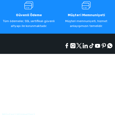
Güvenli Ödeme
Müşteri Memnuniyeti
Tüm ödemeler, SSL sertifikalı güvenli
Müşteri memnuniyeti, hizmet
altyapı ile korunmaktadır.
anlayışımızın temelidir.
Kurumsal
Alışveriş
Üyelik
Müşteri Hizmetleri