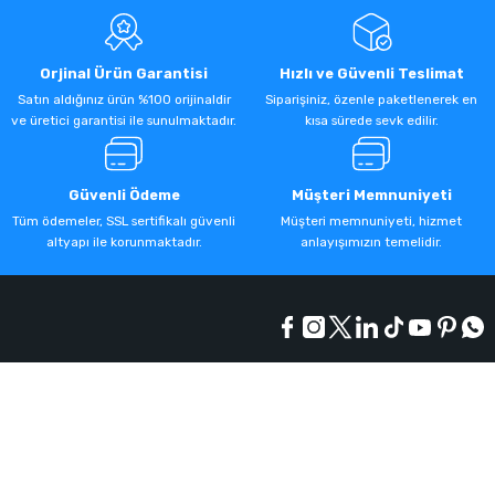
Orjinal Ürün Garantisi
Hızlı ve Güvenli Teslimat
Satın aldığınız ürün %100 orijinaldir
Siparişiniz, özenle paketlenerek en
ve üretici garantisi ile sunulmaktadır.
kısa sürede sevk edilir.
Güvenli Ödeme
Müşteri Memnuniyeti
Tüm ödemeler, SSL sertifikalı güvenli
Müşteri memnuniyeti, hizmet
altyapı ile korunmaktadır.
anlayışımızın temelidir.
Kurumsal
Alışveriş