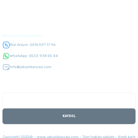
Üyelik
Müşteri Hizmetleri
Bizi Arayın :
0216 597 17 96
WhatsApp :
0533 938 55 44
info@jakuzidunyasi.com
E-Bülten Listesi
Kampanyaları kaçırmayın
KAYDOL
Copyright 2025© - www.jakuzidunyasi.com - Tüm hakları saklıdır - Kredi kartı