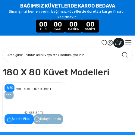
BAĞIMSIZ KÜVETLERDE KARGO BEDAVA
Siparişinizi hemen verin, bağımsız küvetlerde ücretsiz kargo fırsatını
kaçırmayın!
00
00
00
00
GÜN
SAAT
DAKIKA
SANIYE
(
)
180 X 80 Küvet Modelleri
-%50
180 X 80 DÜZ KÜVET
Yeni
42.688,80 TL
21.344,40 TL
Sepete Ekle
Detaylı İncele