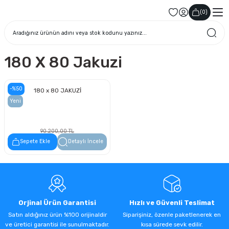
(
0
)
180 X 80 Jakuzi
-%50
180 x 80 JAKUZİ
Yeni
90.200,00 TL
45.100,00 TL
Sepete Ekle
Detaylı İncele
Orjinal Ürün Garantisi
Hızlı ve Güvenli Teslimat
Satın aldığınız ürün %100 orijinaldir
Siparişiniz, özenle paketlenerek en
ve üretici garantisi ile sunulmaktadır.
kısa sürede sevk edilir.