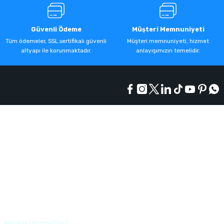
Güvenli Ödeme
Müşteri Memnuniyeti
Tüm ödemeler, SSL sertifikalı güvenli
Müşteri memnuniyeti, hizmet
altyapı ile korunmaktadır.
anlayışımızın temelidir.
Kurumsal
Alışveriş
Üyelik
Müşteri Hizmetleri