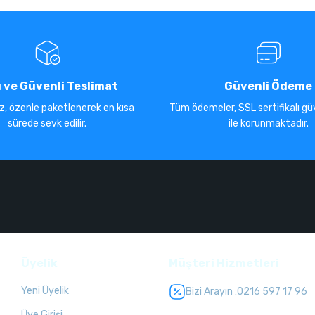
ı ve Güvenli Teslimat
Güvenli Ödeme
iz, özenle paketlenerek en kısa
Tüm ödemeler, SSL sertifikalı güv
sürede sevk edilir.
ile korunmaktadır.
Üyelik
Müşteri Hizmetleri
Yeni Üyelik
Bizi Arayın :
0216 597 17 96
Üye Girişi