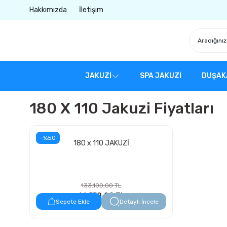
Hakkımızda
İletişim
JAKUZİ
SPA JAKUZİ
DUŞAK
180 X 110 Jakuzi Fiyatları
-%50
180 x 110 JAKUZİ
133.100,00 TL
66.550,00 TL
Sepete Ekle
Detaylı İncele