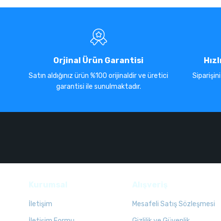
Orjinal Ürün Garantisi
Hızl
Satın aldığınız ürün %100 orijinaldir ve üretici
Siparişin
garantisi ile sunulmaktadır.
Kurumsal
Alışveriş
İletişim
Mesafeli Satış Sözleşmesi
İletişim Formu
Gizlilik ve Güvenlik