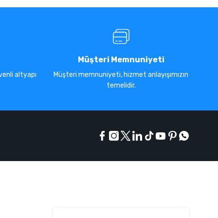
Müşteri Memnuniyeti
enli altyapı
Müşteri memnuniyeti, hizmet anlayışımızın
temelidir.
E-Bülten Listesi
Kampanyaları kaçırmayın