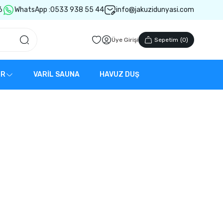
6
WhatsApp :
0533 938 55 44
info@jakuzidunyasi.com
Üye Girişi
Sepetim
(
0
)
ER
VARİL SAUNA
HAVUZ DUŞ