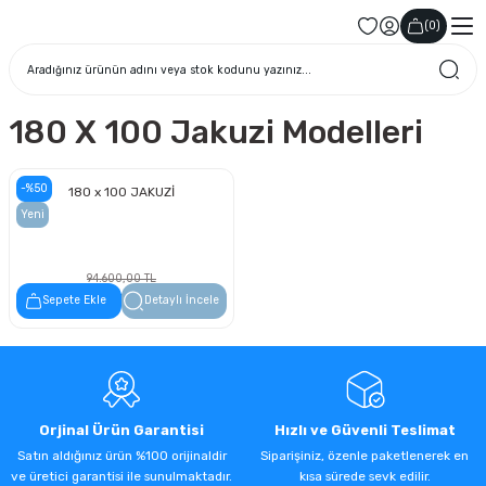
(
0
)
180 X 100 Jakuzi Modelleri
-%50
180 x 100 JAKUZİ
Yeni
94.600,00 TL
47.300,00 TL
Sepete Ekle
Detaylı İncele
Orjinal Ürün Garantisi
Hızlı ve Güvenli Teslimat
Satın aldığınız ürün %100 orijinaldir
Siparişiniz, özenle paketlenerek en
ve üretici garantisi ile sunulmaktadır.
kısa sürede sevk edilir.