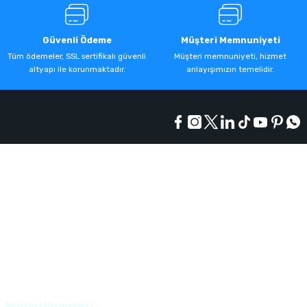
Güvenli Ödeme
Müşteri Memnuniyeti
Tüm ödemeler, SSL sertifikalı güvenli
Müşteri memnuniyeti, hizmet
altyapı ile korunmaktadır.
anlayışımızın temelidir.
Kurumsal
Alışveriş
Üyelik
Müşteri Hizmetleri