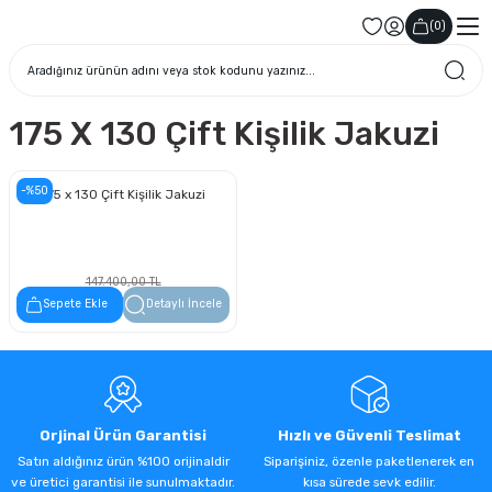
(
0
)
175 X 130 Çift Kişilik Jakuzi
-%50
175 x 130 Çift Kişilik Jakuzi
147.400,00 TL
73.700,00 TL
Sepete Ekle
Detaylı İncele
Orjinal Ürün Garantisi
Hızlı ve Güvenli Teslimat
Satın aldığınız ürün %100 orijinaldir
Siparişiniz, özenle paketlenerek en
ve üretici garantisi ile sunulmaktadır.
kısa sürede sevk edilir.