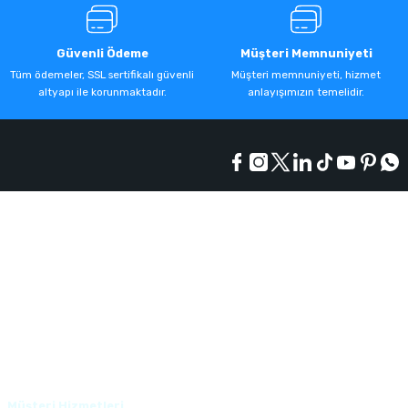
Güvenli Ödeme
Müşteri Memnuniyeti
Tüm ödemeler, SSL sertifikalı güvenli
Müşteri memnuniyeti, hizmet
altyapı ile korunmaktadır.
anlayışımızın temelidir.
Kurumsal
Alışveriş
Üyelik
Müşteri Hizmetleri