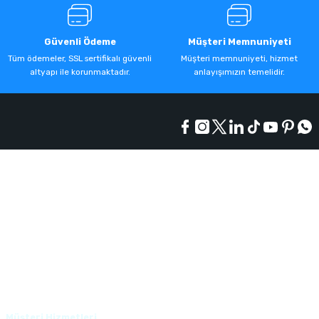
Güvenli Ödeme
Müşteri Memnuniyeti
Tüm ödemeler, SSL sertifikalı güvenli
Müşteri memnuniyeti, hizmet
altyapı ile korunmaktadır.
anlayışımızın temelidir.
Kurumsal
Alışveriş
Üyelik
Müşteri Hizmetleri