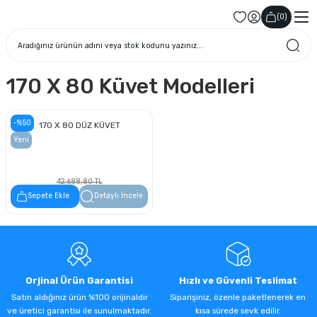
(
0
)
170 X 80 Küvet Modelleri
-%50
170 X 80 DÜZ KÜVET
Yeni
42.688,80 TL
21.344,40 TL
Sepete Ekle
Detaylı İncele
Orjinal Ürün Garantisi
Hızlı ve Güvenli Teslimat
Satın aldığınız ürün %100 orijinaldir
Siparişiniz, özenle paketlenerek en
ve üretici garantisi ile sunulmaktadır.
kısa sürede sevk edilir.