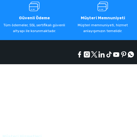
Güvenli Ödeme
Müşteri Memnuniyeti
Tüm ödemeler, SSL sertifikalı güvenli
Müşteri memnuniyeti, hizmet
altyapı ile korunmaktadır.
anlayışımızın temelidir.
Kurumsal
Alışveriş
Üyelik
Müşteri Hizmetleri