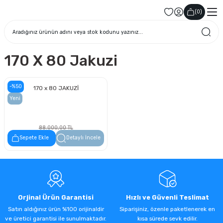
(
0
)
170 X 80 Jakuzi
-%50
170 x 80 JAKUZİ
Yeni
88.000,00 TL
44.000,00 TL
Sepete Ekle
Detaylı İncele
Orjinal Ürün Garantisi
Hızlı ve Güvenli Teslimat
Satın aldığınız ürün %100 orijinaldir
Siparişiniz, özenle paketlenerek en
ve üretici garantisi ile sunulmaktadır.
kısa sürede sevk edilir.