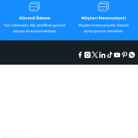
Güvenli Ödeme
Müşteri Memnuniyeti
Tüm ödemeler, SSL sertifikalı güvenli
Müşteri memnuniyeti, hizmet
altyapı ile korunmaktadır.
anlayışımızın temelidir.
Kurumsal
Alışveriş
Üyelik
Müşteri Hizmetleri