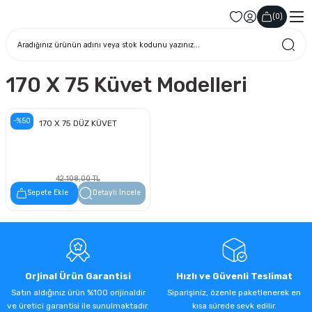
(
0
)
170 X 75 Küvet Modelleri
-%50
170 X 75 DÜZ KÜVET
42.108,00 TL
21.054,00 TL
Sepete Ekle
Detaylı İncele
Orjinal Ürün Garantisi
Hızlı ve Güvenli Teslimat
Satın aldığınız ürün %100 orijinaldir
Siparişiniz, özenle paketlenerek en
ve üretici garantisi ile sunulmaktadır.
kısa sürede sevk edilir.