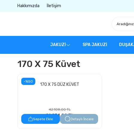
Hakkımızda
İletişim
JAKUZİ
SPA JAKUZİ
DUŞAK
170 X 75 Küvet
-%50
170 X 75 DÜZ KÜVET
42.108,00 TL
21.054,00 TL
Sepete Ekle
Detaylı İncele