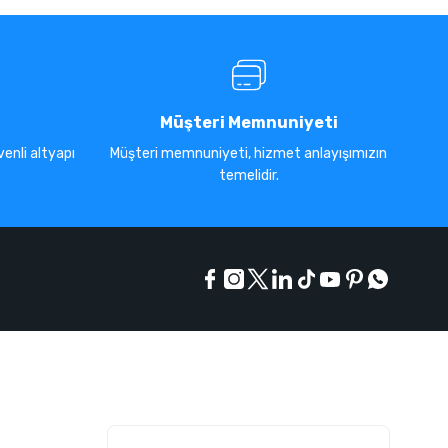
Müşteri Memnuniyeti
enli altyapı
Müşteri memnuniyeti, hizmet anlayışımızın
temelidir.
E-Bülten Listesi
Kampanyaları kaçırmayın