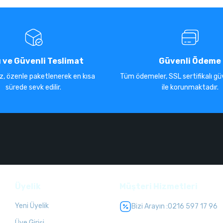
ı ve Güvenli Teslimat
Güvenli Ödeme
iz, özenle paketlenerek en kısa
Tüm ödemeler, SSL sertifikalı güv
sürede sevk edilir.
ile korunmaktadır.
Üyelik
Müşteri Hizmetleri
Yeni Üyelik
Bizi Arayın :
0216 597 17 96
Üye Girişi