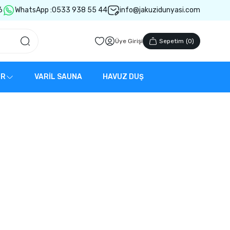
6
WhatsApp :
0533 938 55 44
info@jakuzidunyasi.com
Üye Girişi
Sepetim
(
0
)
ER
VARİL SAUNA
HAVUZ DUŞ