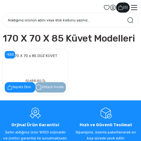
(
0
)
170 X 70 X 85 Küvet Modelleri
-%50
170 X 70 x 85 DÜZ KÜVET
42.688,80 TL
21.344,40 TL
Sepete Ekle
Detaylı İncele
Orjinal Ürün Garantisi
Hızlı ve Güvenli Teslimat
Satın aldığınız ürün %100 orijinaldir
Siparişiniz, özenle paketlenerek en
ve üretici garantisi ile sunulmaktadır.
kısa sürede sevk edilir.