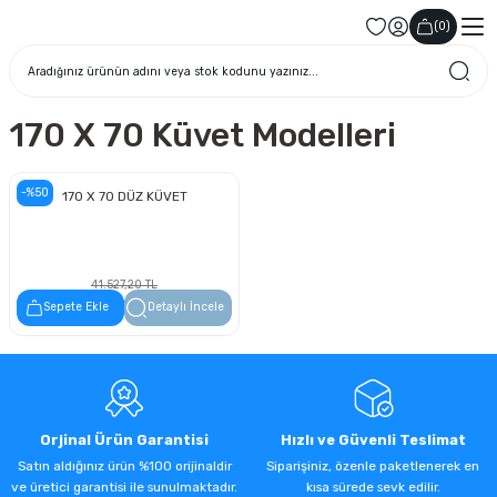
(
0
)
170 X 70 Küvet Modelleri
-%50
170 X 70 DÜZ KÜVET
41.527,20 TL
20.763,60 TL
Sepete Ekle
Detaylı İncele
Orjinal Ürün Garantisi
Hızlı ve Güvenli Teslimat
Satın aldığınız ürün %100 orijinaldir
Siparişiniz, özenle paketlenerek en
ve üretici garantisi ile sunulmaktadır.
kısa sürede sevk edilir.