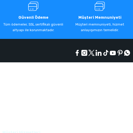
Güvenli Ödeme
Müşteri Memnuniyeti
Tüm ödemeler, SSL sertifikalı güvenli
Müşteri memnuniyeti, hizmet
altyapı ile korunmaktadır.
anlayışımızın temelidir.
Kurumsal
Alışveriş
Üyelik
Müşteri Hizmetleri