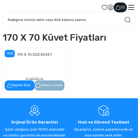
(
0
)
170 X 70 Küvet Fiyatları
-%50
170 X 70 DÜZ KÜVET
41.527,20 TL
20.763,60 TL
Sepete Ekle
Detaylı İncele
Orjinal Ürün Garantisi
Hızlı ve Güvenli Teslimat
Satın aldığınız ürün %100 orijinaldir
Siparişiniz, özenle paketlenerek en
ve üretici garantisi ile sunulmaktadır.
kısa sürede sevk edilir.