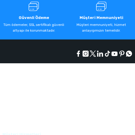
Güvenli Ödeme
Müşteri Memnuniyeti
Tüm ödemeler, SSL sertifikalı güvenli
Müşteri memnuniyeti, hizmet
altyapı ile korunmaktadır.
anlayışımızın temelidir.
Kurumsal
Alışveriş
Üyelik
Müşteri Hizmetleri