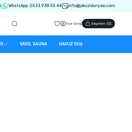
6
WhatsApp :
0533 938 55 44
info@jakuzidunyasi.com
Üye Girişi
Sepetim
(
0
)
ER
VARİL SAUNA
HAVUZ DUŞ