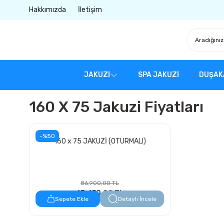
Hakkımızda
İletişim
JAKUZİ
SPA JAKUZİ
DUŞAK
160 X 75 Jakuzi Fiyatları
-%50
160 x 75 JAKUZİ (OTURMALI)
86.900,00 TL
43.450,00 TL
Sepete Ekle
Detaylı İncele