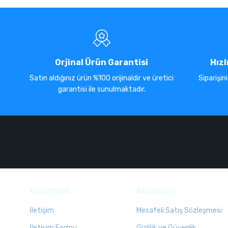
Orjinal Ürün Garantisi
Hızl
Satın aldığınız ürün %100 orijinaldir ve üretici
Siparişin
garantisi ile sunulmaktadır.
Kurumsal
Alışveriş
İletişim
Mesafeli Satış Sözleşmesi
İletişim Formu
Gizlilik ve Güvenlik