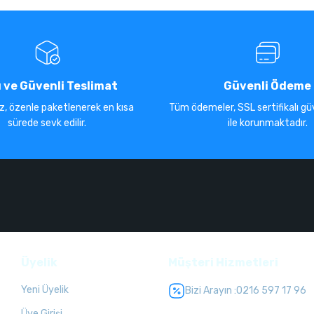
ı ve Güvenli Teslimat
Güvenli Ödeme
iz, özenle paketlenerek en kısa
Tüm ödemeler, SSL sertifikalı güv
sürede sevk edilir.
ile korunmaktadır.
Üyelik
Müşteri Hizmetleri
Yeni Üyelik
Bizi Arayın :
0216 597 17 96
Üye Girişi