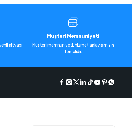
Müşteri Memnuniyeti
enli altyapı
Müşteri memnuniyeti, hizmet anlayışımızın
temelidir.
E-Bülten Listesi
Kampanyaları kaçırmayın