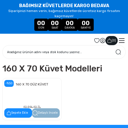
BAĞIMSIZ KÜVETLERDE KARGO BEDAVA
Siparişinizi hemen verin, bağımsız küvetlerde ücretsiz kargo fırsatını
kaçırmayın!
00
00
00
00
GÜN
SAAT
DAKIKA
SANIYE
(
0
)
160 X 70 Küvet Modelleri
-%50
160 X 70 DÜZ KÜVET
40.946,40 TL
20.473,20 TL
Sepete Ekle
Detaylı İncele