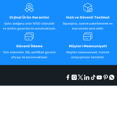
Orjinal Ürün Garantisi
Hızlı ve Güvenli Teslimat
Satın aldığınız ürün %100 orijinaldir
Siparişiniz, özenle paketlenerek en
ve üretici garantisi ile sunulmaktadır.
kısa sürede sevk edilir.
Güvenli Ödeme
Müşteri Memnuniyeti
Tüm ödemeler, SSL sertifikalı güvenli
Müşteri memnuniyeti, hizmet
altyapı ile korunmaktadır.
anlayışımızın temelidir.
Kurumsal
Alışveriş