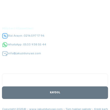
Üyelik
Müşteri Hizmetleri
Bizi Arayın :
0216 597 17 96
WhatsApp :
0533 938 55 44
info@jakuzidunyasi.com
E-Bülten Listesi
Kampanyaları kaçırmayın
KAYDOL
Copyright 2025© - www.jakuzidunyasi.com - Tüm hakları saklıdır - Kredi kartı